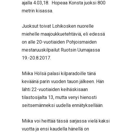
ajalla 4.03,18. Hopeaa Konsta juoksi 800
metrin kisassa.
Juoksut toivat Lohikosken nuorelle
miehelle maajoukkuetehtäviä, eli edessä
on alle 20-vuotiaiden Pohjoismaiden
mestaruuskilpailut Ruotsin Uumajassa
19.-20.8.2017.
Miika Hölsä palasi kilparadoille tänä
keväänä parin vuoden tauon jälkeen. Hän
lähti 22-vuotiaiden keihäskisaan
tilastosijalta 13, mutta venyi hienosti
seitsemänneksi uudella ennätyksellään.
Miika voi heittää tässä sarjassa vielä kaksi
vuotta ja ensi kaudella hänellä on