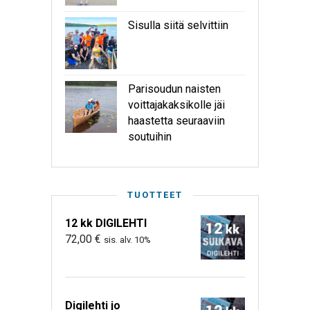
Sisulla siitä selvittiin
Parisoudun naisten
voittajakaksikolle jäi
haastetta seuraaviin
soutuihin
TUOTTEET
12 kk DIGILEHTI
72,00
€
sis. alv. 10%
Digilehti jo