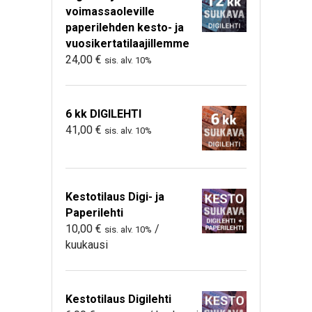
voimassaoleville
paperilehden kesto- ja
vuosikertatilaajillemme
24,00
€
sis. alv. 10%
6 kk DIGILEHTI
41,00
€
sis. alv. 10%
Kestotilaus Digi- ja
Paperilehti
10,00
€
/
sis. alv. 10%
kuukausi
Kestotilaus Digilehti