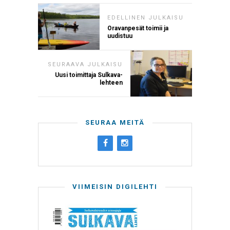
EDELLINEN JULKAISU
Oravanpesät toimii ja
uudistuu
SEURAAVA JULKAISU
Uusi toimittaja Sulkava-
lehteen
SEURAA MEITÄ
VIIMEISIN DIGILEHTI