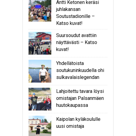
Antti Ketonen keräsi
juhlakansan
Soutustadionille –
Katso kuvat!
Suursoudut avattiin
näyttävästi – Katso
kuvat!
Yhdellätoista
soutukuninkuudella ohi
sulkavalaislegendan
Lahjoitettu tavara löysi
omistajan Palsanmäen
huutokaupassa
Kaipolan kyläkoululle
uusi omistaja