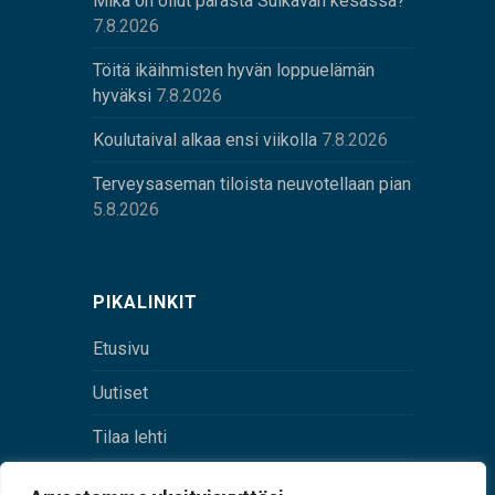
Mikä on ollut parasta Sulkavan kesässä?
7.8.2026
Töitä ikäihmisten hyvän loppuelämän
hyväksi
7.8.2026
Koulutaival alkaa ensi viikolla
7.8.2026
Terveysaseman tiloista neuvotellaan pian
5.8.2026
PIKALINKIT
Etusivu
Uutiset
Tilaa lehti
Yhteystiedot