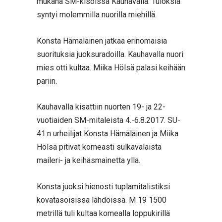
mukana SM-kisoissa Kauhavalla. Tuloksia
syntyi molemmilla nuorilla miehillä.
Konsta Hämäläinen jatkaa erinomaisia
suorituksia juoksuradoilla. Kauhavalla nuori
mies otti kultaa. Miika Hölsä palasi keihään
pariin.
Kauhavalla kisattiin nuorten 19- ja 22-
vuotiaiden SM-mitaleista 4.-6.8.2017. SU-
41:n urheilijat Konsta Hämäläinen ja Miika
Hölsä pitivät komeasti sulkavalaista
maileri- ja keihäsmainetta yllä.
Konsta juoksi hienosti tuplamitalistiksi
kovatasoisissa lähdöissä. M 19 1500
metrillä tuli kultaa komealla loppukirillä