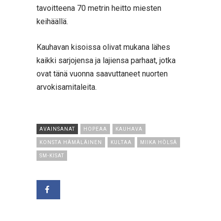
tavoitteena 70 metrin heitto miesten
keihäällä.
Kauhavan kisoissa olivat mukana lähes
kaikki sarjojensa ja lajiensa parhaat, jotka
ovat tänä vuonna saavuttaneet nuorten
arvokisamitaleita.
AVAINSANAT
HOPEAA
KAUHAVA
KONSTA HÄMÄLÄINEN
KULTAA
MIIKA HÖLSÄ
SM-KISAT