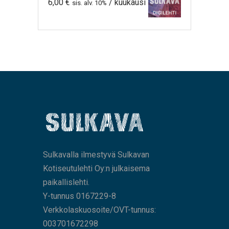
6,00
€
/ kuukausi
sis. alv. 10%
Sulkavalla ilmestyvä Sulkavan
Kotiseutulehti Oy:n julkaisema
paikallislehti.
Y-tunnus 0167229-8
Verkkolaskuosoite/OVT-tunnus:
003701672298