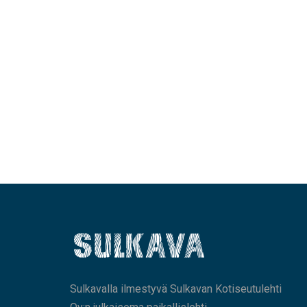
Sulkavalla ilmestyvä Sulkavan Kotiseutulehti