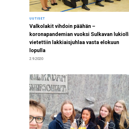
UUTISET
Valkolakit vihdoin päähän –
koronapandemian vuoksi Sulkavan lukioll
vietettiin lakkiaisjuhlaa vasta elokuun
lopulla
2.9.2020