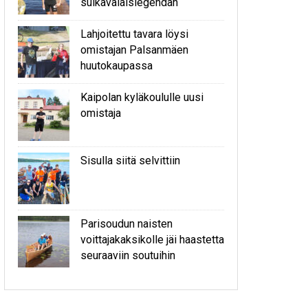
sulkavalaislegendan
Lahjoitettu tavara löysi
omistajan Palsanmäen
huutokaupassa
Kaipolan kyläkoululle uusi
omistaja
Sisulla siitä selvittiin
Parisoudun naisten
voittajakaksikolle jäi haastetta
seuraaviin soutuihin