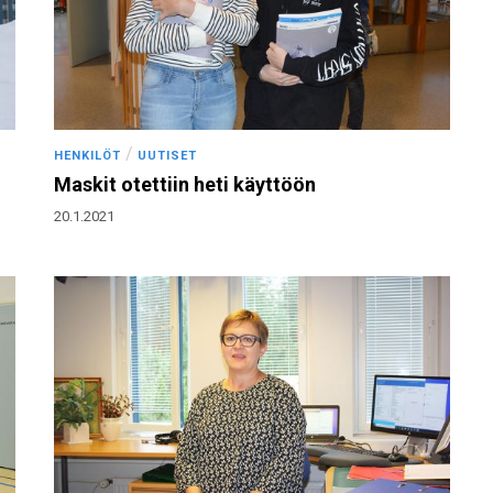
/
HENKILÖT
UUTISET
Maskit otettiin heti käyttöön
20.1.2021