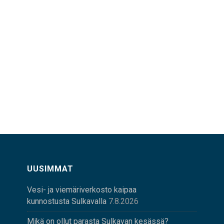
UUSIMMAT
Vesi- ja viemäriverkosto kaipaa
kunnostusta Sulkavalla
7.8.2026
Mikä on ollut parasta Sulkavan kesässä?