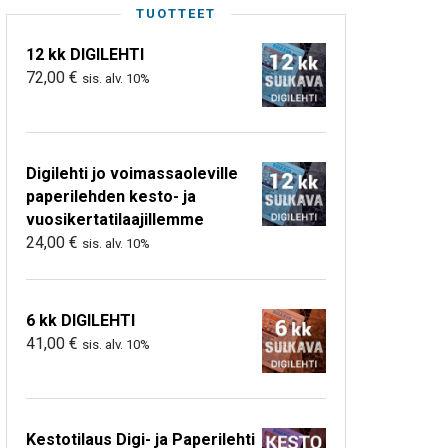
TUOTTEET
12 kk DIGILEHTI
72,00
€
sis. alv. 10%
Digilehti jo voimassaoleville
paperilehden kesto- ja
vuosikertatilaajillemme
24,00
€
sis. alv. 10%
6 kk DIGILEHTI
41,00
€
sis. alv. 10%
Kestotilaus Digi- ja Paperilehti