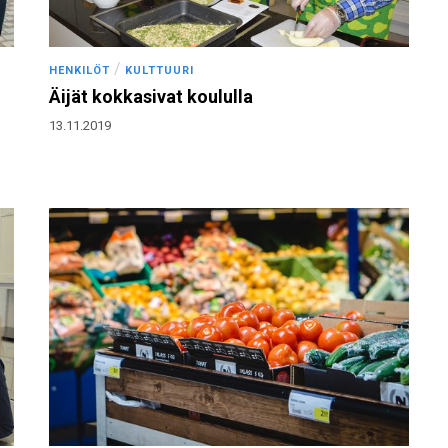
/
HENKILÖT
KULTTUURI
Äijät kokkasivat koululla
13.11.2019