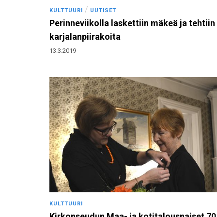
/
KULTTUURI
UUTISET
Perinneviikolla laskettiin mäkeä ja tehtiin
karjalanpiirakoita
13.3.2019
KULTTUURI
Kirkonseudun Maa- ja kotitalousnaiset 70