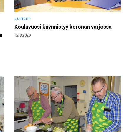
UUTISET
Kouluvuosi käynnistyy koronan varjossa
a
12.8.2020