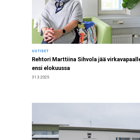
UUTISET
Rehtori Marttiina Sihvola jää virkavapaall
ensi elokuussa
31.3.2025