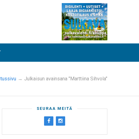
T
itussivu
→
Julkaisun avainsana "Marttiina Sihvola"
SEURAA MEITÄ