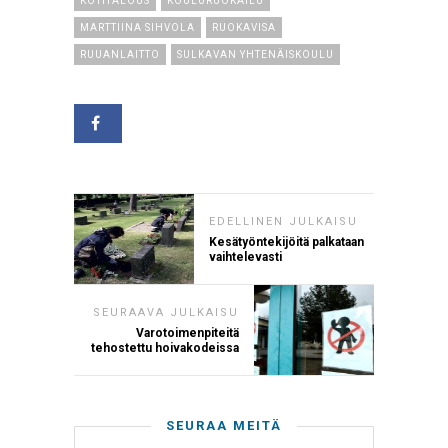
KOTITALOUS
KOULURUOKAILU
MARTTIINA SIHVOLA
RUOKAVISA
RUUANLAITTO
SULKAVAN YHTENÄISKOULU
EDELLINEN JULKAISU
Kesätyöntekijöitä palkataan
vaihtelevasti
SEURAAVA JULKAISU
Varotoimenpiteitä
tehostettu hoivakodeissa
SEURAA MEITÄ