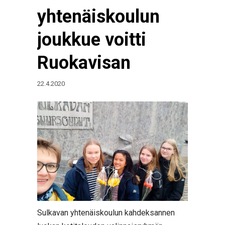
yhtenäiskoulun
joukkue voitti
Ruokavisan
22.4.2020
Sulkavan yhtenäiskoulun kahdeksannen