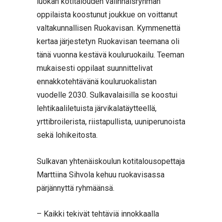
luokan kotitalouden valinnaisryhmän
oppilaista koostunut joukkue on voittanut
valtakunnallisen Ruokavisan. Kymmenettä
kertaa järjestetyn Ruokavisan teemana oli
tänä vuonna kestävä kouluruokailu. Teeman
mukaisesti oppilaat suunnittelivat
ennakkotehtävänä kouluruokalistan
vuodelle 2030. Sulkavalaisilla se koostui
lehtikaaliletuista järvikalatäytteellä,
yrttibroilerista, riistapullista, uuniperunoista
sekä lohikeitosta.
Sulkavan yhtenäiskoulun kotitalousopettaja
Marttiina Sihvola kehuu ruokavisassa
pärjännyttä ryhmäänsä.
– Kaikki tekivät tehtäviä innokkaalla