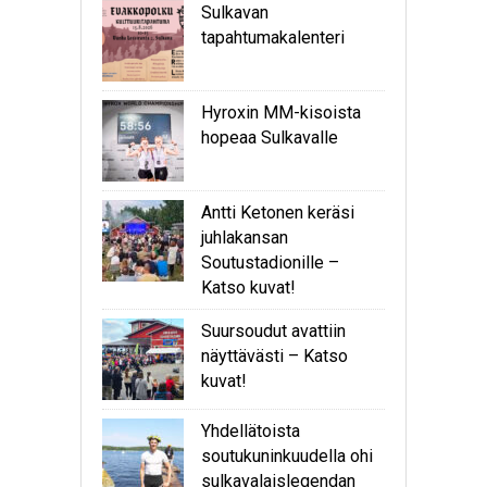
Sulkavan
tapahtumakalenteri
Hyroxin MM-kisoista
hopeaa Sulkavalle
Antti Ketonen keräsi
juhlakansan
Soutustadionille –
Katso kuvat!
Suursoudut avattiin
näyttävästi – Katso
kuvat!
Yhdellätoista
soutukuninkuudella ohi
sulkavalaislegendan