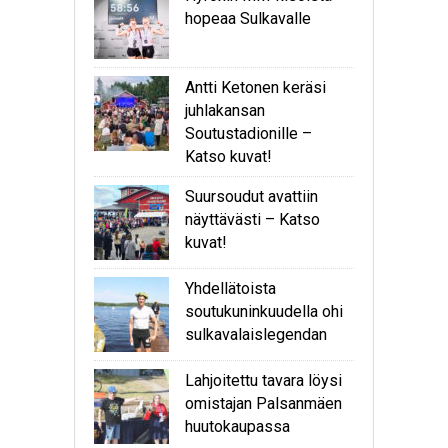
hopeaa Sulkavalle
Antti Ketonen keräsi
juhlakansan
Soutustadionille –
Katso kuvat!
Suursoudut avattiin
näyttävästi – Katso
kuvat!
Yhdellätoista
soutukuninkuudella ohi
sulkavalaislegendan
Lahjoitettu tavara löysi
omistajan Palsanmäen
huutokaupassa