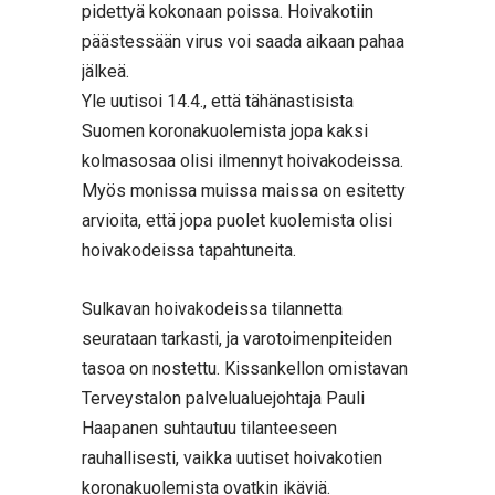
pidettyä kokonaan poissa. Hoivakotiin
päästessään virus voi saada aikaan pahaa
jälkeä.
Yle uutisoi 14.4., että tähänastisista
Suomen koronakuolemista jopa kaksi
kolmasosaa olisi ilmennyt hoivakodeissa.
Myös monissa muissa maissa on esitetty
arvioita, että jopa puolet kuolemista olisi
hoivakodeissa tapahtuneita.
Sulkavan hoivakodeissa tilannetta
seurataan tarkasti, ja varotoimenpiteiden
tasoa on nostettu. Kissankellon omistavan
Terveystalon palvelualuejohtaja Pauli
Haapanen suhtautuu tilanteeseen
rauhallisesti, vaikka uutiset hoivakotien
koronakuolemista ovatkin ikäviä.