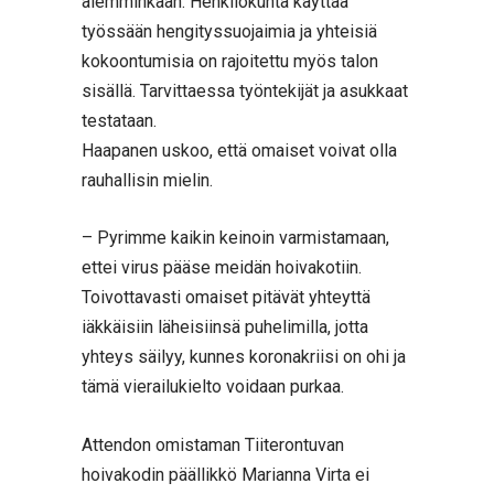
aiemminkaan. Henkilökunta käyttää
työssään hengityssuojaimia ja yhteisiä
kokoontumisia on rajoitettu myös talon
sisällä. Tarvittaessa työntekijät ja asukkaat
testataan.
Haapanen uskoo, että omaiset voivat olla
rauhallisin mielin.
– Pyrimme kaikin keinoin varmistamaan,
ettei virus pääse meidän hoivakotiin.
Toivottavasti omaiset pitävät yhteyttä
iäkkäisiin läheisiinsä puhelimilla, jotta
yhteys säilyy, kunnes koronakriisi on ohi ja
tämä vierailukielto voidaan purkaa.
Attendon omistaman Tiiterontuvan
hoivakodin päällikkö Marianna Virta ei