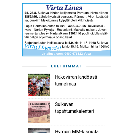
LUETUIMMAT
Hakovirran lähdössä
tunnelmaa
Sulkavan
tapahtumakalenteri
Hyroxin MM-kisoista