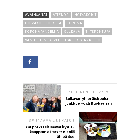
AVAINSANAT
ATTENDO
HOIVAKODIT
HOIVAKOTI KOSKELA
KORONA
KORONAPANDEMIA
SULKAVA
TIITERONTUPA
VANHUSTEN PALVELUKESKUS KISSANKELLO
EDELLINEN JULKAISU
Sulkavan yhtenäiskoulun
joukkue voitti Ruokavisan
SEURAAVA JULKAISU
Kauppakassit saavat kyytiä -
kauppaan ei tarvitse enää
lähteä itse