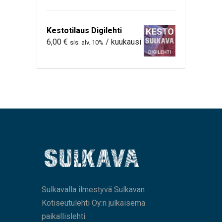
Kestotilaus Digilehti
6,00
€
/ kuukausi
sis. alv. 10%
Sulkavalla ilmestyvä Sulkavan
Kotiseutulehti Oy:n julkaisema
paikallislehti.