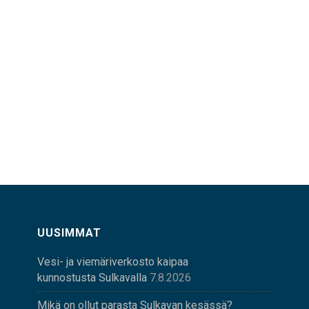
UUSIMMAT
Vesi- ja viemäriverkosto kaipaa
kunnostusta Sulkavalla
7.8.2026
Mikä on ollut parasta Sulkavan kesässä?