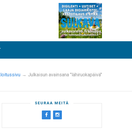
T
loitussivu
→
Julkaisun avainsana "lähiruokapäivä"
SEURAA MEITÄ