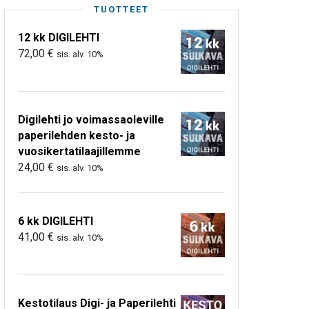
TUOTTEET
12 kk DIGILEHTI
72,00
€
sis. alv. 10%
Digilehti jo voimassaoleville
paperilehden kesto- ja
vuosikertatilaajillemme
24,00
€
sis. alv. 10%
6 kk DIGILEHTI
41,00
€
sis. alv. 10%
Kestotilaus Digi- ja Paperilehti