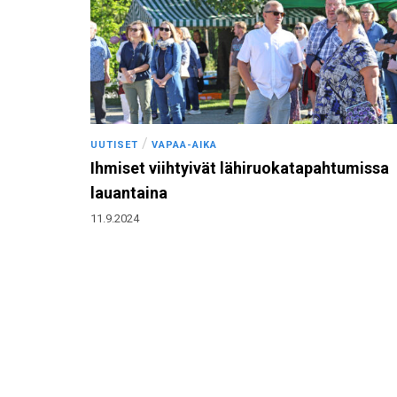
/
UUTISET
VAPAA-AIKA
Ihmiset viihtyivät lähiruokatapahtumissa
lauantaina
11.9.2024