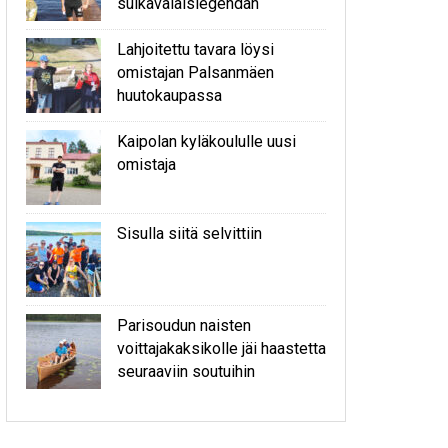
sulkavalaislegendan
Lahjoitettu tavara löysi
omistajan Palsanmäen
huutokaupassa
Kaipolan kyläkoululle uusi
omistaja
Sisulla siitä selvittiin
Parisoudun naisten
voittajakaksikolle jäi haastetta
seuraaviin soutuihin