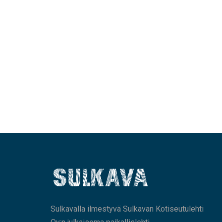
Sulkavalla ilmestyvä Sulkavan Kotiseutulehti