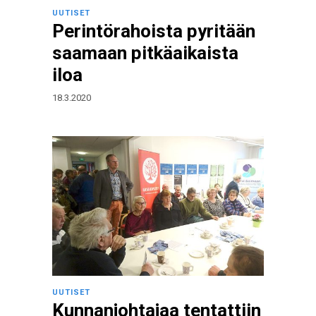
UUTISET
Perintörahoista pyritään
saamaan pitkäaikaista
iloa
18.3.2020
UUTISET
Kunnanjohtajaa tentattiin