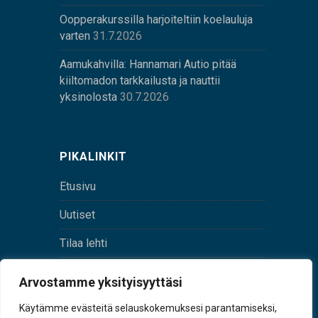
Oopperakurssilla harjoiteltiin koelauluja
varten
31.7.2026
Aamukahvilla: Hannamari Autio pitää
kiiltomadon tarkkailusta ja nauttii
yksinolosta
30.7.2026
PIKALINKIT
Etusivu
Uutiset
Tilaa lehti
Yhteystiedot
Arvostamme yksityisyyttäsi
Digilehti
Käytämme evästeitä selauskokemuksesi parantamiseksi,