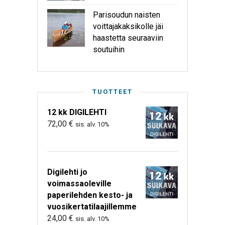
Parisoudun naisten
voittajakaksikolle jäi
haastetta seuraaviin
soutuihin
TUOTTEET
12 kk DIGILEHTI
72,00
€
sis. alv. 10%
Digilehti jo
voimassaoleville
paperilehden kesto- ja
vuosikertatilaajillemme
24,00
€
sis. alv. 10%