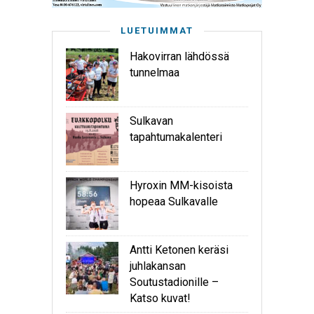
LUETUIMMAT
Hakovirran lähdössä
tunnelmaa
Sulkavan
tapahtumakalenteri
Hyroxin MM-kisoista
hopeaa Sulkavalle
Antti Ketonen keräsi
juhlakansan
Soutustadionille –
Katso kuvat!