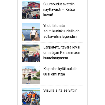
Suursoudut avattiin
näyttävästi – Katso
kuvat!
Yhdellätoista
soutukuninkuudella ohi
sulkavalaislegendan
Lahjoitettu tavara löysi
omistajan Palsanmäen
huutokaupassa
Kaipolan kyläkoululle
uusi omistaja
Sisulla siitä selvittiin