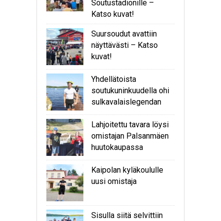
Soutustadionille –
Katso kuvat!
Suursoudut avattiin
näyttävästi – Katso
kuvat!
Yhdellätoista
soutukuninkuudella ohi
sulkavalaislegendan
Lahjoitettu tavara löysi
omistajan Palsanmäen
huutokaupassa
Kaipolan kyläkoululle
uusi omistaja
Sisulla siitä selvittiin