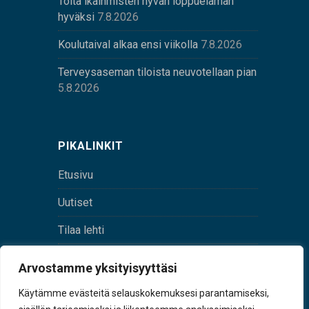
Töitä ikäihmisten hyvän loppuelämän
hyväksi
7.8.2026
Koulutaival alkaa ensi viikolla
7.8.2026
Terveysaseman tiloista neuvotellaan pian
5.8.2026
PIKALINKIT
Etusivu
Uutiset
Tilaa lehti
Yhteystiedot
Arvostamme yksityisyyttäsi
Digilehti
Käytämme evästeitä selauskokemuksesi parantamiseksi,