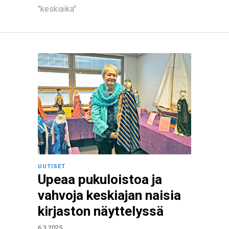
"keskiaika"
UUTISET
Upeaa pukuloistoa ja
vahvoja keskiajan naisia
kirjaston näyttelyssä
6.3.2025