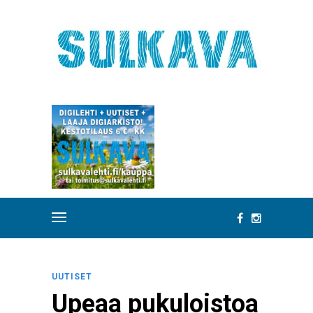
UUTISET
Upeaa pukuloistoa