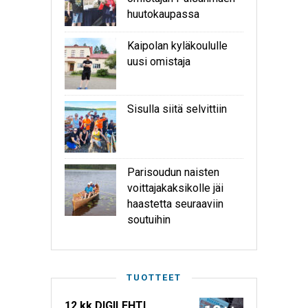
huutokaupassa
Kaipolan kyläkoululle
uusi omistaja
Sisulla siitä selvittiin
Parisoudun naisten
voittajakaksikolle jäi
haastetta seuraaviin
soutuihin
TUOTTEET
12 kk DIGILEHTI