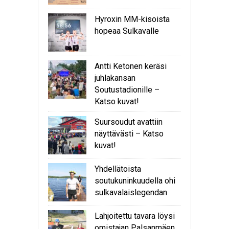
Hyroxin MM-kisoista
hopeaa Sulkavalle
Antti Ketonen keräsi
juhlakansan
Soutustadionille –
Katso kuvat!
Suursoudut avattiin
näyttävästi – Katso
kuvat!
Yhdellätoista
soutukuninkuudella ohi
sulkavalaislegendan
Lahjoitettu tavara löysi
omistajan Palsanmäen