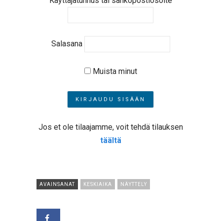
Käyttäjätunnus tai sähköpostiosoite
Salasana
Muista minut
Jos et ole tilaajamme, voit tehdä tilauksen
täältä
AVAINSANAT
KESKIAIKA
NÄYTTELY