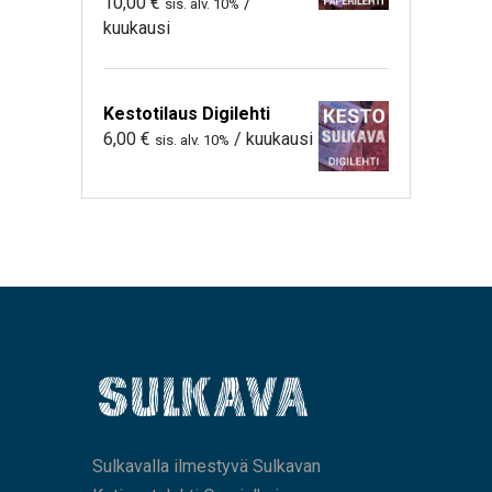
10,00
€
/
sis. alv. 10%
kuukausi
Kestotilaus Digilehti
6,00
€
/ kuukausi
sis. alv. 10%
Sulkavalla ilmestyvä Sulkavan