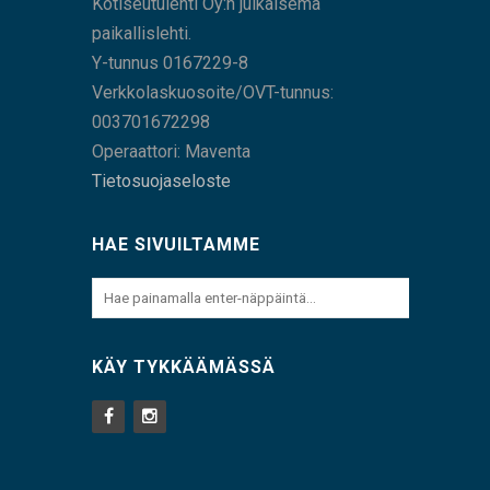
Kotiseutulehti Oy:n julkaisema
paikallislehti.
Y-tunnus 0167229-8
Verkkolaskuosoite/OVT-tunnus:
003701672298
Operaattori: Maventa
Tietosuojaseloste
HAE SIVUILTAMME
KÄY TYKKÄÄMÄSSÄ