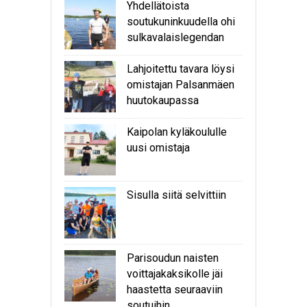
Yhdellätoista
soutukuninkuudella ohi
sulkavalaislegendan
Lahjoitettu tavara löysi
omistajan Palsanmäen
huutokaupassa
Kaipolan kyläkoululle
uusi omistaja
Sisulla siitä selvittiin
Parisoudun naisten
voittajakaksikolle jäi
haastetta seuraaviin
soutuihin