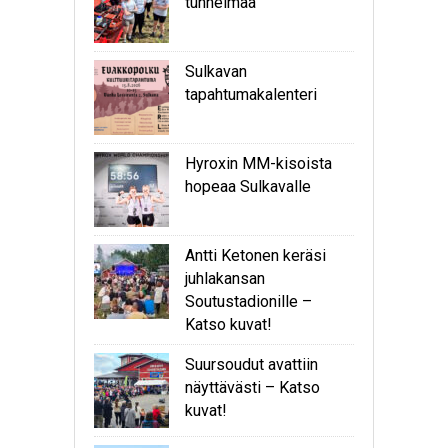
tunnelmaa
Sulkavan
tapahtumakalenteri
Hyroxin MM-kisoista
hopeaa Sulkavalle
Antti Ketonen keräsi
juhlakansan
Soutustadionille –
Katso kuvat!
Suursoudut avattiin
näyttävästi – Katso
kuvat!