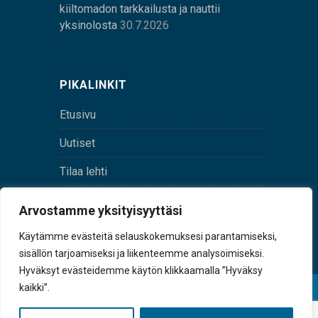
kiiltomadon tarkkailusta ja nauttii
yksinolosta
30.7.2026
PIKALINKIT
Etusivu
Uutiset
Tilaa lehti
Yhteystiedot
Arvostamme yksityisyyttäsi
Digilehti
Käytämme evästeitä selauskokemuksesi parantamiseksi,
sisällön tarjoamiseksi ja liikenteemme analysoimiseksi.
Hyväksyt evästeidemme käytön klikkaamalla ”Hyväksy
kaikki”.
© Sulkava-lehti • Sulkavan Kotiseutulehti Oy • Y-
tunnus 0167229-8