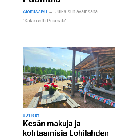
Aloitussivu
→
Julkaisun avainsana
"Kalakontti Puumala"
UUTISET
Kesän makuja ja
kohtaamisia Lohilahden