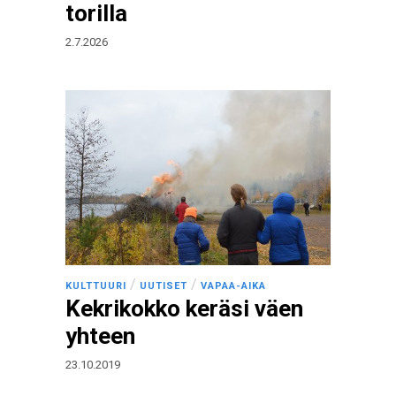
torilla
2.7.2026
/
/
KULTTUURI
UUTISET
VAPAA-AIKA
Kekrikokko keräsi väen
yhteen
23.10.2019