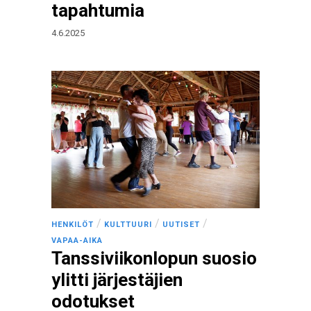
tapahtumia
4.6.2025
/
/
/
HENKILÖT
KULTTUURI
UUTISET
VAPAA-AIKA
Tanssiviikonlopun suosio
ylitti järjestäjien
odotukset