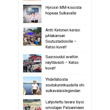
Hyroxin MM-kisoista
hopeaa Sulkavalle
Antti Ketonen keräsi
juhlakansan
Soutustadionille –
Katso kuvat!
Suursoudut avattiin
näyttävästi – Katso
kuvat!
Yhdellätoista
soutukuninkuudella ohi
sulkavalaislegendan
Lahjoitettu tavara löysi
omistajan Palsanmäen