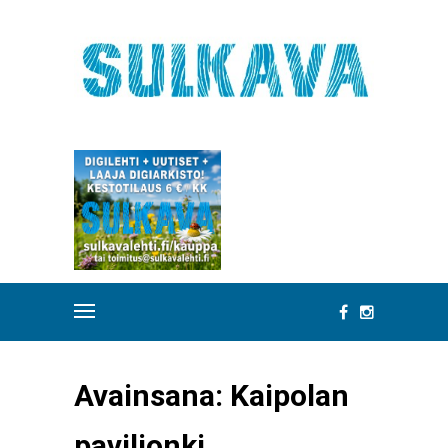
Avainsana:
Kaipolan
paviljonki