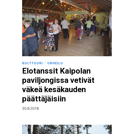
/
KULTTUURI
URHEILU
Elotanssit Kaipolan
paviljongissa vetivät
väkeä kesäkauden
päättäjäisiin
30.8.2018