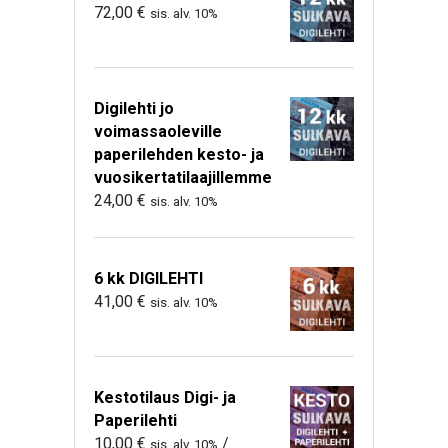
72,00
€
sis. alv. 10%
Digilehti jo
voimassaoleville
paperilehden kesto- ja
vuosikertatilaajillemme
24,00
€
sis. alv. 10%
6 kk DIGILEHTI
41,00
€
sis. alv. 10%
Kestotilaus Digi- ja
Paperilehti
10,00
€
/
sis. alv. 10%