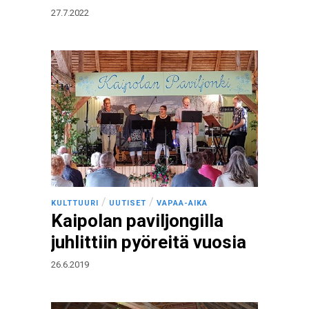
27.7.2022
/
/
KULTTUURI
UUTISET
VAPAA-AIKA
Kaipolan paviljongilla
juhlittiin pyöreitä vuosia
26.6.2019