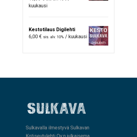
kuukausi
Kestotilaus Digilehti
6,00
€
/ kuukausi
sis. alv. 10%
Sulkavalla ilmestyvä Sulkavan
Kotiseutulehti Oy:n julkaisema