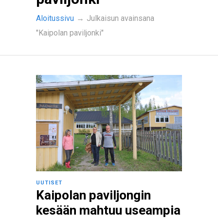
Aloitussivu
→
Julkaisun avainsana
"Kaipolan paviljonki"
UUTISET
Kaipolan paviljongin
kesään mahtuu useampia