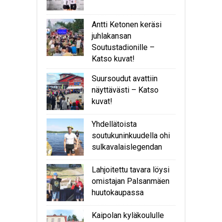
Antti Ketonen keräsi
juhlakansan
Soutustadionille –
Katso kuvat!
Suursoudut avattiin
näyttävästi – Katso
kuvat!
Yhdellätoista
soutukuninkuudella ohi
sulkavalaislegendan
Lahjoitettu tavara löysi
omistajan Palsanmäen
huutokaupassa
Kaipolan kyläkoululle