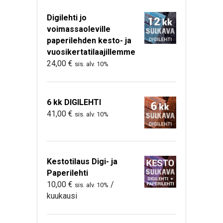
Digilehti jo
voimassaoleville
paperilehden kesto- ja
vuosikertatilaajillemme
24,00
€
sis. alv. 10%
6 kk DIGILEHTI
41,00
€
sis. alv. 10%
Kestotilaus Digi- ja
Paperilehti
10,00
€
/
sis. alv. 10%
kuukausi