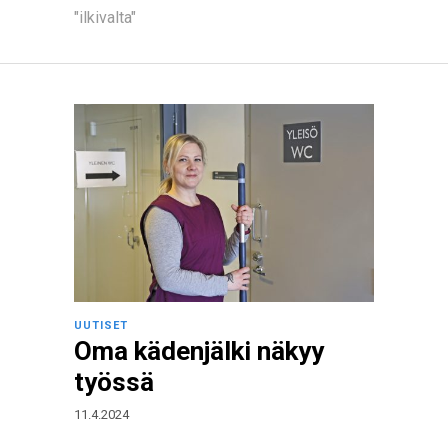
"ilkivalta"
UUTISET
Oma kädenjälki näkyy
työssä
11.4.2024