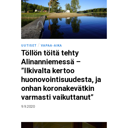
/
UUTISET
VAPAA-AIKA
Töllön töitä tehty
Alinanniemessä –
”Ilkivalta kertoo
huonovointisuudesta, ja
onhan koronakevätkin
varmasti vaikuttanut”
9.9.2020