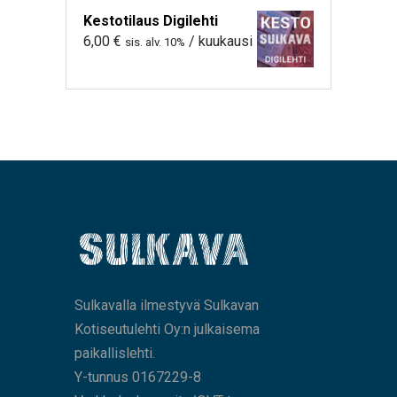
Kestotilaus Digilehti
6,00
€
/ kuukausi
sis. alv. 10%
Sulkavalla ilmestyvä Sulkavan
Kotiseutulehti Oy:n julkaisema
paikallislehti.
Y-tunnus 0167229-8