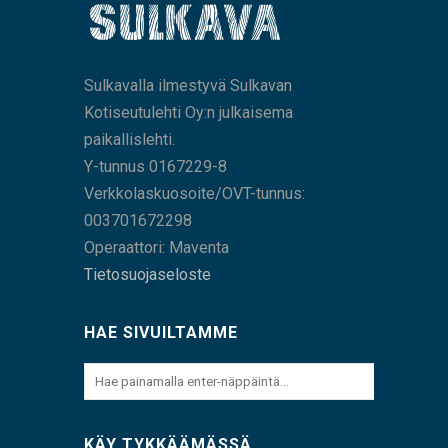
Sulkavalla ilmestyvä Sulkavan
Kotiseutulehti Oy:n julkaisema
paikallislehti.
Y-tunnus 0167229-8
Verkkolaskuosoite/OVT-tunnus:
003701672298
Operaattori: Maventa
Tietosuojaseloste
HAE SIVUILTAMME
KÄY TYKKÄÄMÄSSÄ