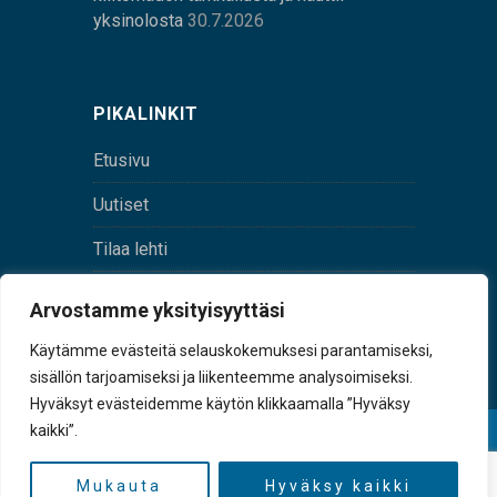
yksinolosta
30.7.2026
PIKALINKIT
Etusivu
Uutiset
Tilaa lehti
Yhteystiedot
Arvostamme yksityisyyttäsi
Digilehti
Käytämme evästeitä selauskokemuksesi parantamiseksi,
sisällön tarjoamiseksi ja liikenteemme analysoimiseksi.
Hyväksyt evästeidemme käytön klikkaamalla ”Hyväksy
kaikki”.
© Sulkava-lehti • Sulkavan Kotiseutulehti Oy • Y-
tunnus 0167229-8
Mukauta
Hyväksy kaikki