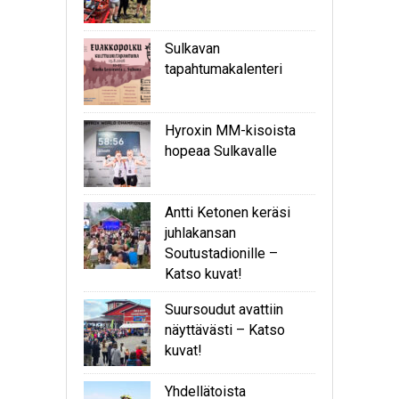
Sulkavan
tapahtumakalenteri
Hyroxin MM-kisoista
hopeaa Sulkavalle
Antti Ketonen keräsi
juhlakansan
Soutustadionille –
Katso kuvat!
Suursoudut avattiin
näyttävästi – Katso
kuvat!
Yhdellätoista