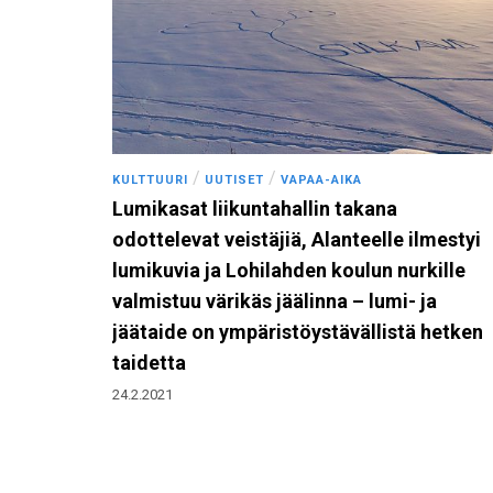
/
/
KULTTUURI
UUTISET
VAPAA-AIKA
Lumikasat liikuntahallin takana
odottelevat veistäjiä, Alanteelle ilmestyi
lumikuvia ja Lohilahden koulun nurkille
valmistuu värikäs jäälinna – lumi- ja
jäätaide on ympäristöystävällistä hetken
taidetta
24.2.2021