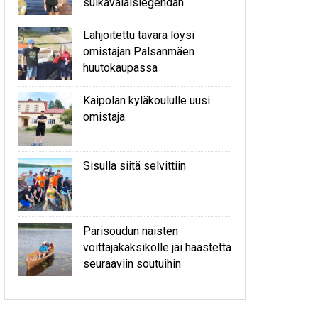
sulkavalaislegendan
Lahjoitettu tavara löysi
omistajan Palsanmäen
huutokaupassa
Kaipolan kyläkoululle uusi
omistaja
Sisulla siitä selvittiin
Parisoudun naisten
voittajakaksikolle jäi haastetta
seuraaviin soutuihin