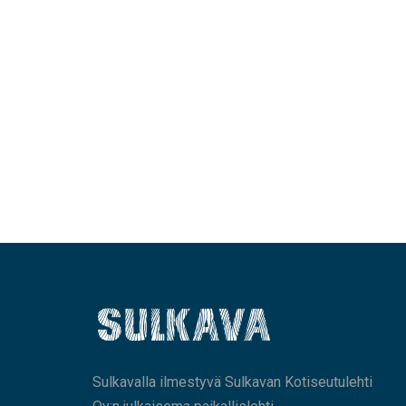
Sulkavalla ilmestyvä Sulkavan Kotiseutulehti