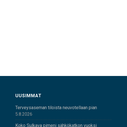
UUSIMMAT
Terveysaseman tiloista neuvotellaan pian
5.8.2026
Koko Sulkava pimeni sähkökatkon vuoksi