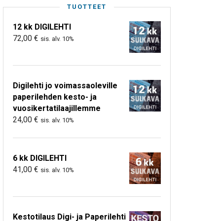
TUOTTEET
12 kk DIGILEHTI
72,00
€
sis. alv. 10%
Digilehti jo voimassaoleville
paperilehden kesto- ja
vuosikertatilaajillemme
24,00
€
sis. alv. 10%
6 kk DIGILEHTI
41,00
€
sis. alv. 10%
Kestotilaus Digi- ja Paperilehti