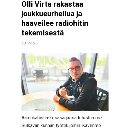
Olli Virta rakastaa
joukkueurheilua ja
haaveilee radiohitin
tekemisestä
18.6.2026
Aamukahvilla-kesäsarjassa tutustumme
Sulkavan kunnan työtekijöihin. Kävimme