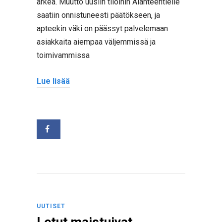
arkea. Muutto uusiin tiloihin Alanteentielle
saatiin onnistuneesti päätökseen, ja
apteekin väki on päässyt palvelemaan
asiakkaita aiempaa väljemmissä ja
toimivammissa
Lue lisää
UUTISET
Letut maistuivat