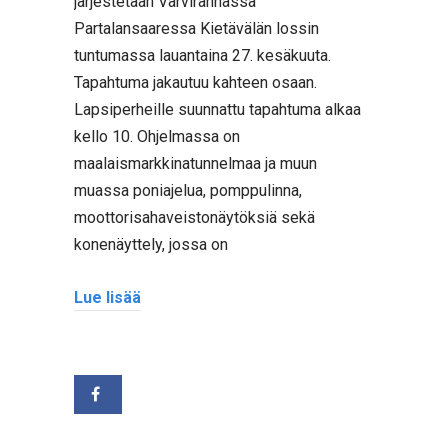
järjestetään Varvirannassa
Partalansaaressa Kietävälän lossin
tuntumassa lauantaina 27. kesäkuuta.
Tapahtuma jakautuu kahteen osaan.
Lapsiperheille suunnattu tapahtuma alkaa
kello 10. Ohjelmassa on
maalaismarkkinatunnelmaa ja muun
muassa poniajelua, pomppulinna,
moottorisahaveistonäytöksiä sekä
konenäyttely, jossa on
Lue lisää