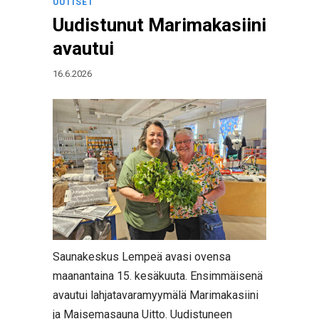
UUTISET
Uudistunut Marimakasiini
avautui
16.6.2026
Saunakeskus Lempeä avasi ovensa
maanantaina 15. kesäkuuta. Ensimmäisenä
avautui lahjatavaramyymälä Marimakasiini
ja Maisemasauna Uitto. Uudistuneen