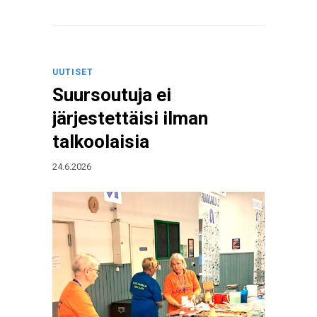
UUTISET
Suursoutuja ei
järjestettäisi ilman
talkoolaisia
24.6.2026