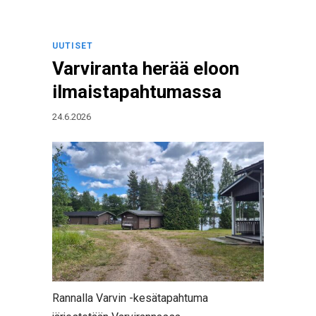
UUTISET
Varviranta herää eloon
ilmaistapahtumassa
24.6.2026
Rannalla Varvin -kesätapahtuma