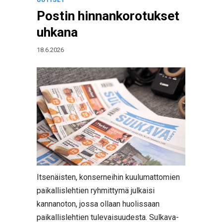
UUTISET
Postin hinnankorotukset
uhkana
18.6.2026
Itsenäisten, konserneihin kuulumattomien
paikallislehtien ryhmittymä julkaisi
kannanoton, jossa ollaan huolissaan
paikallislehtien tulevaisuudesta. Sulkava-