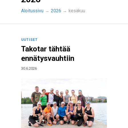
Aloitussivu
→
2026
→
kesäkuu
UUTISET
Takotar tähtää
ennätysvauhtiin
30.6.2026