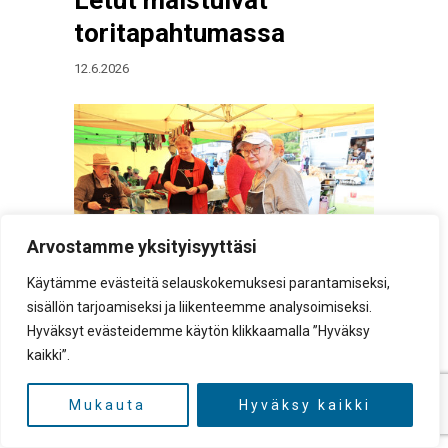
toritapahtumassa
12.6.2026
Arvostamme yksityisyyttäsi
Käytämme evästeitä selauskokemuksesi parantamiseksi,
sisällön tarjoamiseksi ja liikenteemme analysoimiseksi.
Perinteinen toritapahtuma järjestettiin
Hyväksyt evästeidemme käytön klikkaamalla ”Hyväksy
perjantaina Sulkavan torilla. Ilma oli
kaikki”.
pilvinen, mutta hyvin lämmin eikä satanut
vettä, joten vierailijoita riitti torilla runsaasti
Mukauta
Hyväksy kaikki
koko päiväksi. Jari Kallio Sulkavan