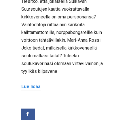
Tiesitkö, että jokaisella Sulkavan
Suursoutujen kautta vuokrattavalla
kirkkoveneellä on oma persoonansa?
Vaihtoehtoja riittää niin karikoita
kaihtamattomille, norppabongareille kuin
voittoon tähtäävillekin. Mari-Anna Rossi
Joko tiedät, millaisella kirkkoveneellä
soutumatkasi taitat? Tuleeko
soutukaverinasi olemaan virtaviivainen ja
tyylikäs kilpavene
Lue lisää