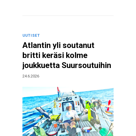
UUTISET
Atlantin yli soutanut
britti keräsi kolme
joukkuetta Suursoutuihin
24.6.2026