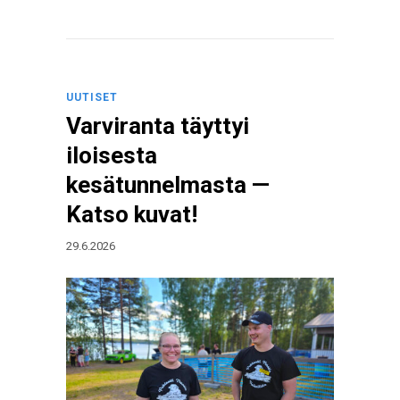
UUTISET
Varviranta täyttyi
iloisesta
kesätunnelmasta —
Katso kuvat!
29.6.2026