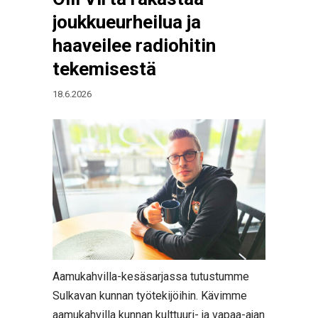
joukkueurheilua ja
haaveilee radiohitin
tekemisestä
18.6.2026
Aamukahvilla-kesäsarjassa tutustumme
Sulkavan kunnan työtekijöihin. Kävimme
aamukahvilla kunnan kulttuuri- ja vapaa-ajan