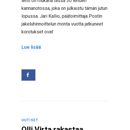
lehti oli mukana tässä 30 lehden
kannanotossa, joka on julkaistu tämän jutun
lopussa. Jari Kallio, päätoimittaja Postin
jakeluhinnoittelun monta vuotta jatkuneet
korotukset ovat
Lue lisää
UUTISET
Olli Virta rakastaa