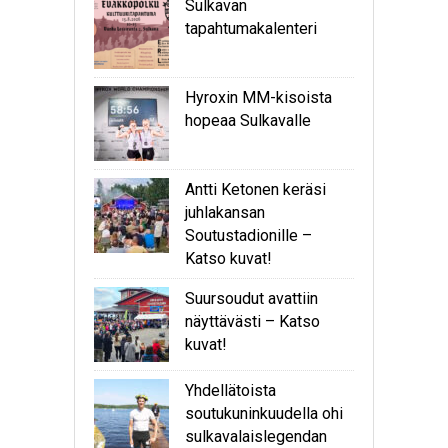
Sulkavan
tapahtumakalenteri
Hyroxin MM-kisoista
hopeaa Sulkavalle
Antti Ketonen keräsi
juhlakansan
Soutustadionille –
Katso kuvat!
Suursoudut avattiin
näyttävästi – Katso
kuvat!
Yhdellätoista
soutukuninkuudella ohi
sulkavalaislegendan