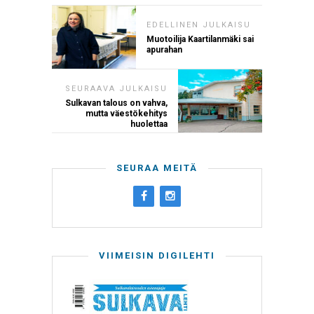
EDELLINEN JULKAISU
Muotoilija Kaartilanmäki sai
apurahan
SEURAAVA JULKAISU
Sulkavan talous on vahva,
mutta väestökehitys
huolettaa
SEURAA MEITÄ
VIIMEISIN DIGILEHTI