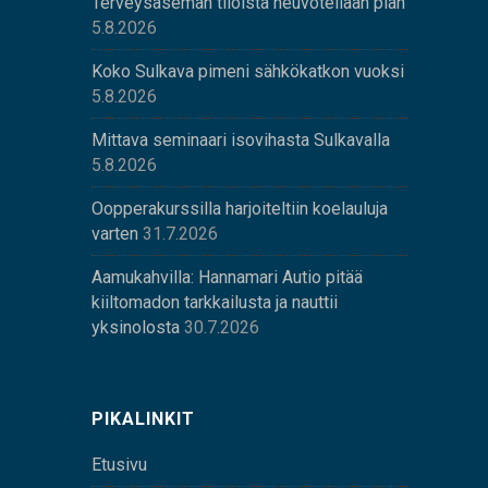
Terveysaseman tiloista neuvotellaan pian
5.8.2026
Koko Sulkava pimeni sähkökatkon vuoksi
5.8.2026
Mittava seminaari isovihasta Sulkavalla
5.8.2026
Oopperakurssilla harjoiteltiin koelauluja
varten
31.7.2026
Aamukahvilla: Hannamari Autio pitää
kiiltomadon tarkkailusta ja nauttii
yksinolosta
30.7.2026
PIKALINKIT
Etusivu