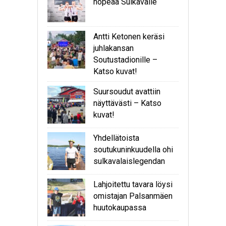
hopeaa Sulkavalle
Antti Ketonen keräsi
juhlakansan
Soutustadionille –
Katso kuvat!
Suursoudut avattiin
näyttävästi – Katso
kuvat!
Yhdellätoista
soutukuninkuudella ohi
sulkavalaislegendan
Lahjoitettu tavara löysi
omistajan Palsanmäen
huutokaupassa