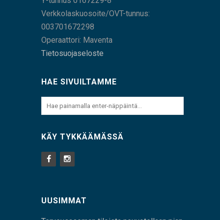
Y-tunnus 0167229-8
Verkkolaskuosoite/OVT-tunnus:
003701672298
Operaattori: Maventa
Tietosuojaseloste
HAE SIVUILTAMME
KÄY TYKKÄÄMÄSSÄ
UUSIMMAT