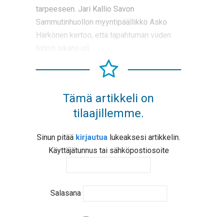
tarpeeseen. Jari Kallio Savon
Sammutinhuollon myyntipäällikkö Asko
Härkönen kertoo, että tapahtuman viiden
tunnin aikana oli
Tämä artikkeli on
tilaajillemme.
Sinun pitää
kirjautua
lukeaksesi artikkelin.
Käyttäjätunnus tai sähköpostiosoite
Salasana