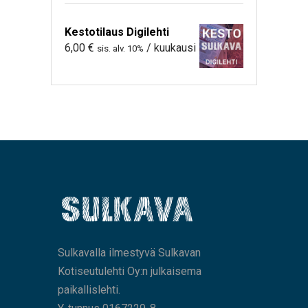
Kestotilaus Digilehti
6,00
€
/ kuukausi
sis. alv. 10%
Sulkavalla ilmestyvä Sulkavan
Kotiseutulehti Oy:n julkaisema
paikallislehti.