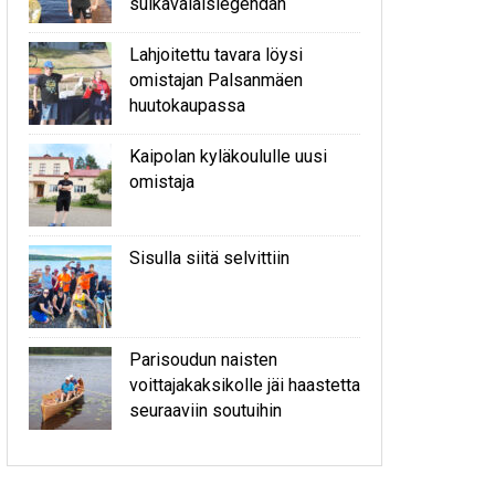
sulkavalaislegendan
Lahjoitettu tavara löysi
omistajan Palsanmäen
huutokaupassa
Kaipolan kyläkoululle uusi
omistaja
Sisulla siitä selvittiin
Parisoudun naisten
voittajakaksikolle jäi haastetta
seuraaviin soutuihin