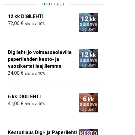
TUOTTEET
12 kk DIGILEHTI
72,00
€
sis. alv. 10%
Digilehti jo voimassaoleville
paperilehden kesto- ja
vuosikertatilaajillemme
24,00
€
sis. alv. 10%
6 kk DIGILEHTI
41,00
€
sis. alv. 10%
Kestotilaus Digi- ja Paperilehti