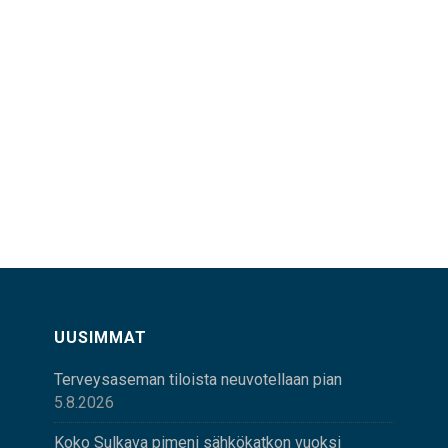
UUSIMMAT
Terveysaseman tiloista neuvotellaan pian
5.8.2026
Koko Sulkava pimeni sähkökatkon vuoksi