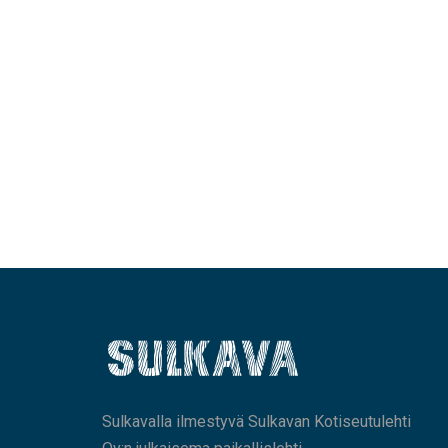
Sulkavalla ilmestyvä Sulkavan Kotiseutulehti