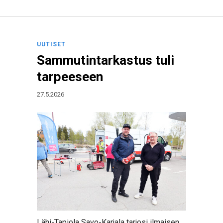
UUTISET
Sammutintarkastus tuli
tarpeeseen
27.5.2026
Lähi-Tapiola Savo-Karjala tarjosi ilmaisen