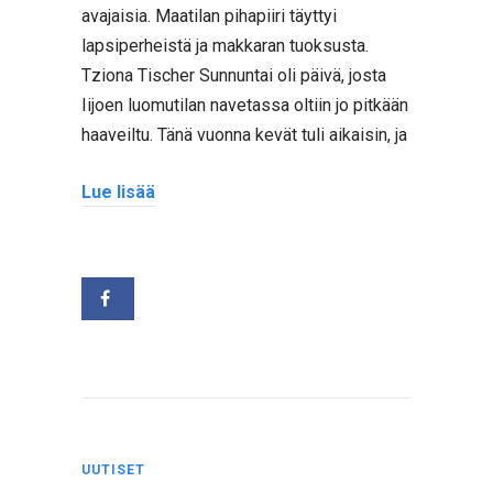
avajaisia. Maatilan pihapiiri täyttyi
lapsiperheistä ja makkaran tuoksusta.
Tziona Tischer Sunnuntai oli päivä, josta
Iijoen luomutilan navetassa oltiin jo pitkään
haaveiltu. Tänä vuonna kevät tuli aikaisin, ja
Lue lisää
UUTISET