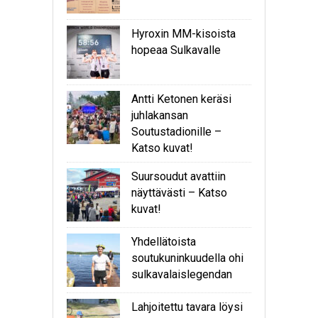
Hyroxin MM-kisoista
hopeaa Sulkavalle
Antti Ketonen keräsi
juhlakansan
Soutustadionille –
Katso kuvat!
Suursoudut avattiin
näyttävästi – Katso
kuvat!
Yhdellätoista
soutukuninkuudella ohi
sulkavalaislegendan
Lahjoitettu tavara löysi