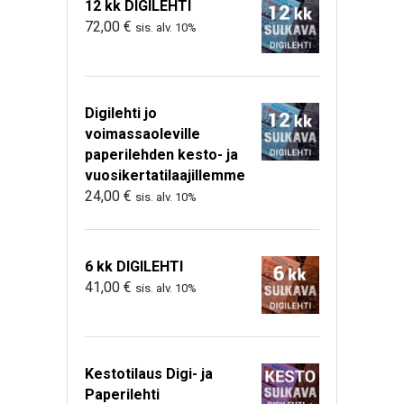
12 kk DIGILEHTI
72,00
€
sis. alv. 10%
Digilehti jo
voimassaoleville
paperilehden kesto- ja
vuosikertatilaajillemme
24,00
€
sis. alv. 10%
6 kk DIGILEHTI
41,00
€
sis. alv. 10%
Kestotilaus Digi- ja
Paperilehti