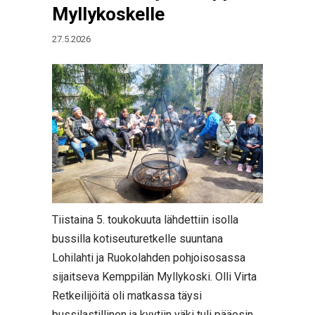
Myllykoskelle
27.5.2026
Tiistaina 5. toukokuuta lähdettiin isolla
bussilla kotiseuturetkelle suuntana
Lohilahti ja Ruokolahden pohjoisosassa
sijaitseva Kemppilän Myllykoski. Olli Virta
Retkeilijöitä oli matkassa täysi
bussilastillinen ja kyytiin väki tuli pääosin