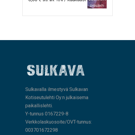
Sulkavalla ilmestyvä Sulkavan
Kotiseutulehti Oy:n julkaisema
paikallislehti.
Y-tunnus 0167229-8
Verkkolaskuosoite/OVT-tunnus:
003701672298