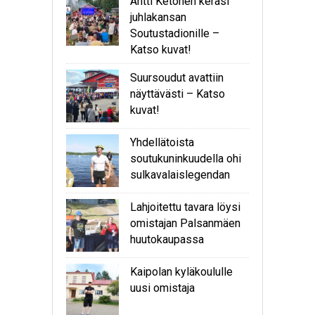
Antti Ketonen keräsi
juhlakansan
Soutustadionille –
Katso kuvat!
Suursoudut avattiin
näyttävästi – Katso
kuvat!
Yhdellätoista
soutukuninkuudella ohi
sulkavalaislegendan
Lahjoitettu tavara löysi
omistajan Palsanmäen
huutokaupassa
Kaipolan kyläkoululle
uusi omistaja