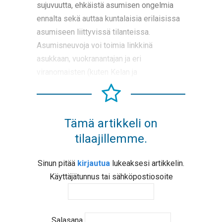
sujuvuutta, ehkäistä asumisen ongelmia
ennalta sekä auttaa kuntalaisia erilaisissa
asumiseen liittyvissä tilanteissa.
Asumisneuvoja voi toimia linkkinä
asukkaan, vuokranantajan ja eri
viranomaisten (kuten Kelan ja
Tämä artikkeli on
tilaajillemme.
Sinun pitää
kirjautua
lukeaksesi artikkelin.
Käyttäjätunnus tai sähköpostiosoite
Salasana