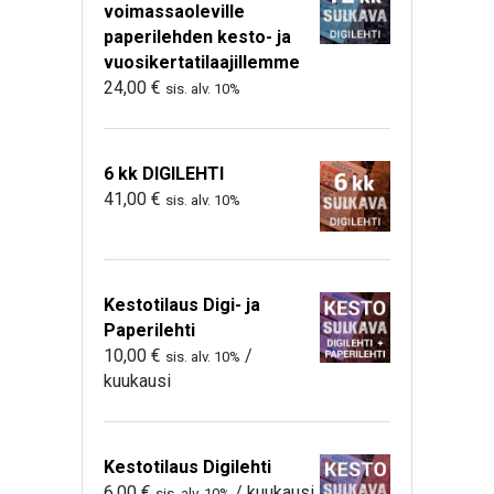
voimassaoleville
paperilehden kesto- ja
vuosikertatilaajillemme
24,00
€
sis. alv. 10%
6 kk DIGILEHTI
41,00
€
sis. alv. 10%
Kestotilaus Digi- ja
Paperilehti
10,00
€
/
sis. alv. 10%
kuukausi
Kestotilaus Digilehti
6,00
€
/ kuukausi
sis. alv. 10%