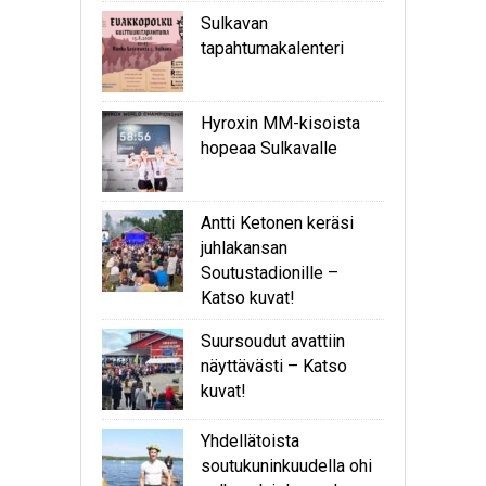
Sulkavan
tapahtumakalenteri
Hyroxin MM-kisoista
hopeaa Sulkavalle
Antti Ketonen keräsi
juhlakansan
Soutustadionille –
Katso kuvat!
Suursoudut avattiin
näyttävästi – Katso
kuvat!
Yhdellätoista
soutukuninkuudella ohi