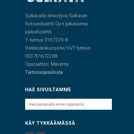
Sulkavalla ilmestyvä Sulkavan
Kotiseutulehti Oy:n julkaisema
paikallislehti.
Y-tunnus 0167229-8
Verkkolaskuosoite/OVT-tunnus:
003701672298
Operaattori: Maventa
Tietosuojaseloste
HAE SIVUILTAMME
KÄY TYKKÄÄMÄSSÄ