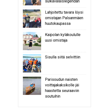
sulkavalaislegendan
Lahjoitettu tavara löysi
omistajan Palsanmäen
huutokaupassa
Kaipolan kyläkoululle
uusi omistaja
Sisulla siitä selvittiin
Parisoudun naisten
voittajakaksikolle jäi
haastetta seuraaviin
soutuihin