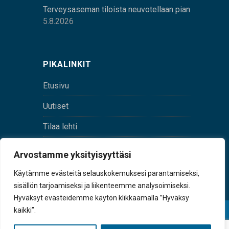
Terveysaseman tiloista neuvotellaan pian
5.8.2026
PIKALINKIT
Etusivu
Uutiset
Tilaa lehti
Yhteystiedot
Arvostamme yksityisyyttäsi
Digilehti
Käytämme evästeitä selauskokemuksesi parantamiseksi,
sisällön tarjoamiseksi ja liikenteemme analysoimiseksi.
Hyväksyt evästeidemme käytön klikkaamalla ”Hyväksy
kaikki”.
© Sulkava-lehti • Sulkavan Kotiseutulehti Oy • Y-
tunnus 0167229-8