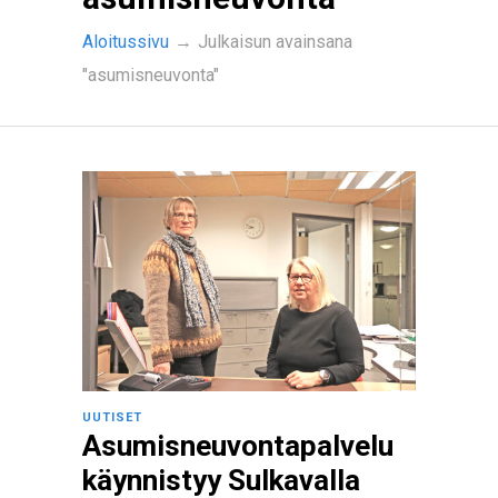
Aloitussivu
→
Julkaisun avainsana
"asumisneuvonta"
UUTISET
Asumisneuvontapalvelu
käynnistyy Sulkavalla