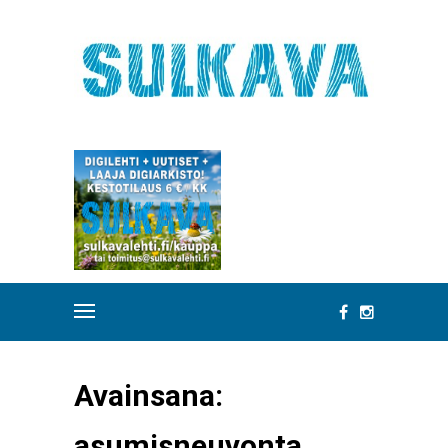
Avainsana:
asumisneuvonta