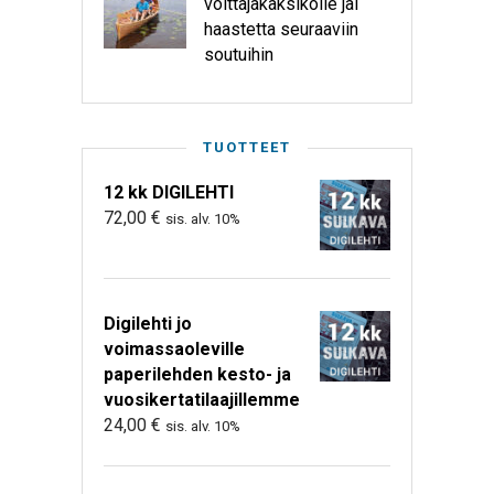
voittajakaksikolle jäi
haastetta seuraaviin
soutuihin
TUOTTEET
12 kk DIGILEHTI
72,00
€
sis. alv. 10%
Digilehti jo
voimassaoleville
paperilehden kesto- ja
vuosikertatilaajillemme
24,00
€
sis. alv. 10%