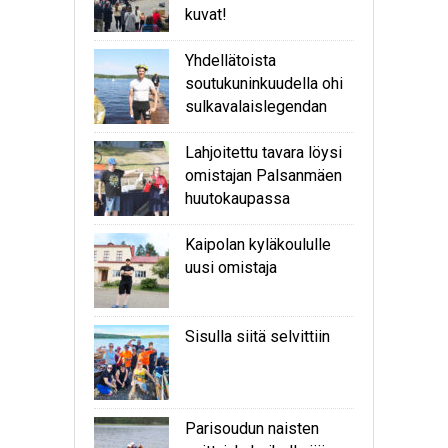
kuvat!
Yhdellätoista
soutukuninkuudella ohi
sulkavalaislegendan
Lahjoitettu tavara löysi
omistajan Palsanmäen
huutokaupassa
Kaipolan kyläkoululle
uusi omistaja
Sisulla siitä selvittiin
Parisoudun naisten