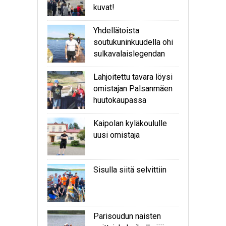
kuvat!
Yhdellätoista
soutukuninkuudella ohi
sulkavalaislegendan
Lahjoitettu tavara löysi
omistajan Palsanmäen
huutokaupassa
Kaipolan kyläkoululle
uusi omistaja
Sisulla siitä selvittiin
Parisoudun naisten