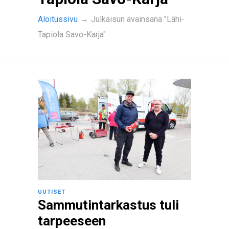
Aloitussivu
→
Julkaisun avainsana "Lähi-
Tapiola Savo-Karja"
UUTISET
Sammutintarkastus tuli
tarpeeseen