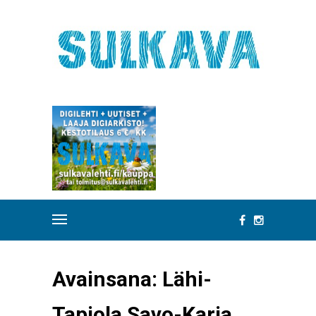
Avainsana:
Lähi-
Tapiola Savo-Karja