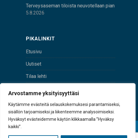
Terveysaseman tiloista neuvotellaan pian
5.8.2026
PIKALINKIT
Etusivu
Uutiset
Tilaa lehti
Yhteystiedot
Arvostamme yksityisyyttäsi
Digilehti
Käytämme evästeitä selauskokemuksesi parantamiseksi,
sisällön tarjoamiseksi ja liikenteemme analysoimiseksi.
Hyväksyt evästeidemme käytön klikkaamalla ”Hyväksy
kaikki”.
© Sulkava-lehti • Sulkavan Kotiseutulehti Oy • Y-
tunnus 0167229-8