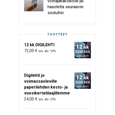
voittajakaksikolle jäi
haastetta seuraaviin
soutuihin
TUOTTEET
12 kk DIGILEHTI
72,00
€
sis. alv. 10%
Digilehti jo
voimassaoleville
paperilehden kesto- ja
vuosikertatilaajillemme
24,00
€
sis. alv. 10%