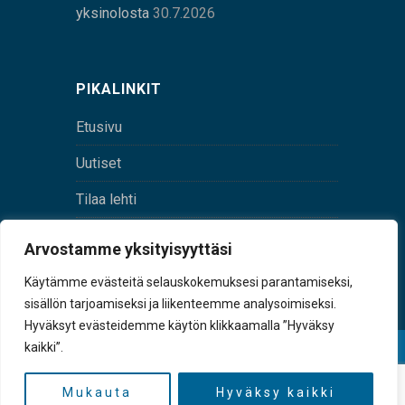
yksinolosta
30.7.2026
PIKALINKIT
Etusivu
Uutiset
Tilaa lehti
Yhteystiedot
Arvostamme yksityisyyttäsi
Digilehti
Käytämme evästeitä selauskokemuksesi parantamiseksi,
sisällön tarjoamiseksi ja liikenteemme analysoimiseksi.
Hyväksyt evästeidemme käytön klikkaamalla ”Hyväksy
kaikki”.
© Sulkava-lehti • Sulkavan Kotiseutulehti Oy • Y-
tunnus 0167229-8
Mukauta
Hyväksy kaikki