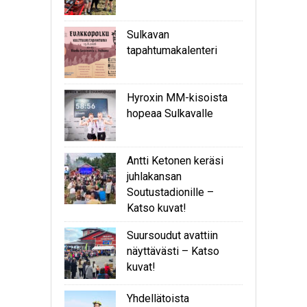
Sulkavan
tapahtumakalenteri
Hyroxin MM-kisoista
hopeaa Sulkavalle
Antti Ketonen keräsi
juhlakansan
Soutustadionille –
Katso kuvat!
Suursoudut avattiin
näyttävästi – Katso
kuvat!
Yhdellätoista