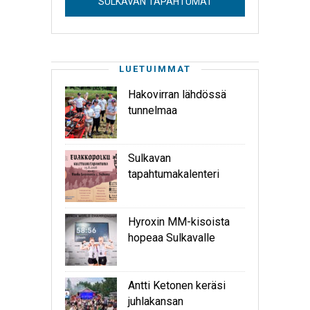
SULKAVAN TAPAHTUMAT
LUETUIMMAT
Hakovirran lähdössä
tunnelmaa
Sulkavan
tapahtumakalenteri
Hyroxin MM-kisoista
hopeaa Sulkavalle
Antti Ketonen keräsi
juhlakansan