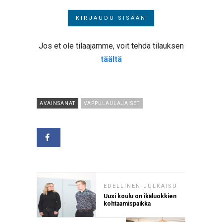
Jos et ole tilaajamme, voit tehdä tilauksen
täältä
AVAINSANAT
VAPPULAULAJAISET
EDELLINEN JULKAISU
Uusi koulu on ikäluokkien
kohtaamispaikka