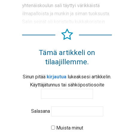
yhtenäiskoulun sali täyttyi värikkäistä
ilmapalloista ja munkin ja siman tuoksusta.
Salin seinät oli koristeltu kukkakoristein
Tämä artikkeli on
tilaajillemme.
Sinun pitää
kirjautua
lukeaksesi artikkelin.
Käyttäjätunnus tai sähköpostiosoite
Salasana
Muista minut