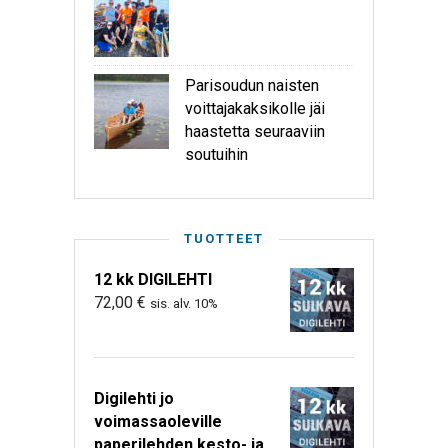
Parisoudun naisten
voittajakaksikolle jäi
haastetta seuraaviin
soutuihin
TUOTTEET
12 kk DIGILEHTI
72,00
€
sis. alv. 10%
Digilehti jo
voimassaoleville
paperilehden kesto- ja