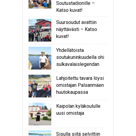
Soutustadionille –
Katso kuvat!
Suursoudut avattiin
näyttävästi – Katso
kuvat!
Yhdellätoista
soutukuninkuudella ohi
sulkavalaislegendan
Lahjoitettu tavara löysi
omistajan Palsanmäen
huutokaupassa
Kaipolan kyläkoululle
uusi omistaja
Sisulla siitä selvittiin