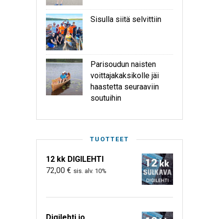
Sisulla siitä selvittiin
Parisoudun naisten
voittajakaksikolle jäi
haastetta seuraaviin
soutuihin
TUOTTEET
12 kk DIGILEHTI
72,00
€
sis. alv. 10%
Digilehti jo