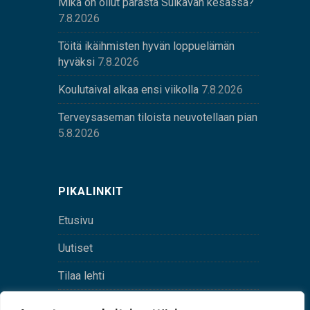
Mikä on ollut parasta Sulkavan kesässä?
7.8.2026
Töitä ikäihmisten hyvän loppuelämän
hyväksi
7.8.2026
Koulutaival alkaa ensi viikolla
7.8.2026
Terveysaseman tiloista neuvotellaan pian
5.8.2026
PIKALINKIT
Etusivu
Uutiset
Tilaa lehti
Yhteystiedot