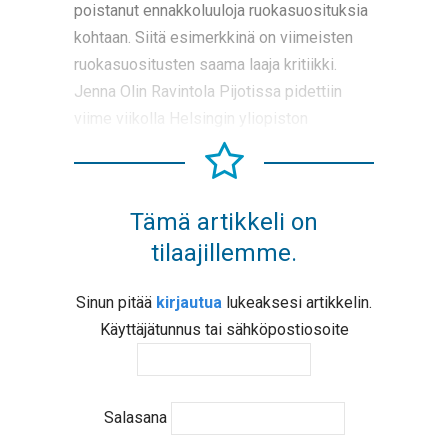
poistanut ennakkoluuloja ruokasuosituksia
kohtaan. Siitä esimerkkinä on viimeisten
ruokasuositusten saama laaja kritiikki.
Jenna Olin Ravintola Pijotissa pidettiin
viime viikolla Helsingin yliopiston
Tämä artikkeli on
tilaajillemme.
Sinun pitää
kirjautua
lukeaksesi artikkelin.
Käyttäjätunnus tai sähköpostiosoite
Salasana