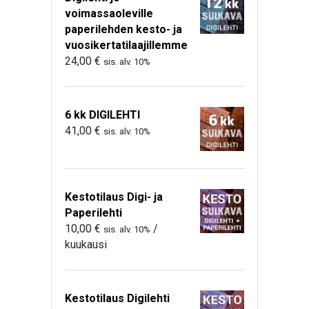
voimassaoleville
paperilehden kesto- ja
vuosikertatilaajillemme
24,00
€
sis. alv. 10%
6 kk DIGILEHTI
41,00
€
sis. alv. 10%
Kestotilaus Digi- ja
Paperilehti
10,00
€
/
sis. alv. 10%
kuukausi
Kestotilaus Digilehti