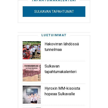
TAPAHTUMAKALENTERI
SULKAVAN TAPAHTUMAT
LUETUIMMAT
Hakovirran lähdössä
tunnelmaa
Sulkavan
tapahtumakalenteri
Hyroxin MM-kisoista
hopeaa Sulkavalle