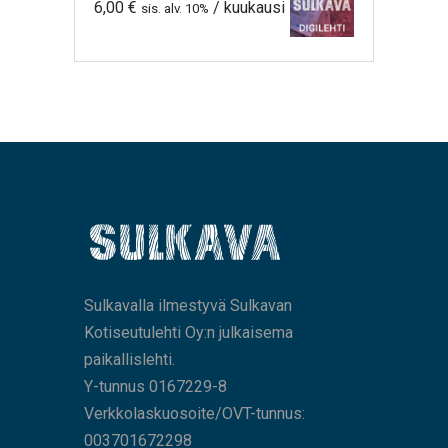
6,00
€
/ kuukausi
sis. alv. 10%
Sulkavalla ilmestyvä Sulkavan
Kotiseutulehti Oy:n julkaisema
paikallislehti.
Y-tunnus 0167229-8
Verkkolaskuosoite/OVT-tunnus:
003701672298