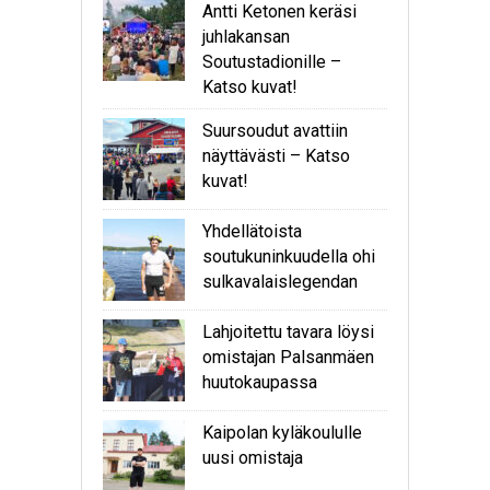
Antti Ketonen keräsi
juhlakansan
Soutustadionille –
Katso kuvat!
Suursoudut avattiin
näyttävästi – Katso
kuvat!
Yhdellätoista
soutukuninkuudella ohi
sulkavalaislegendan
Lahjoitettu tavara löysi
omistajan Palsanmäen
huutokaupassa
Kaipolan kyläkoululle
uusi omistaja