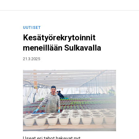
UUTISET
Kesätyörekrytoinnit
meneillään Sulkavalla
21.3.2025
Useat eri tahot hakevat nyt