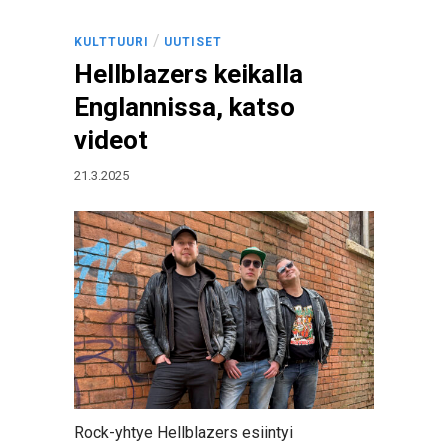
/
KULTTUURI
UUTISET
Hellblazers keikalla
Englannissa, katso
videot
21.3.2025
Rock-yhtye Hellblazers esiintyi