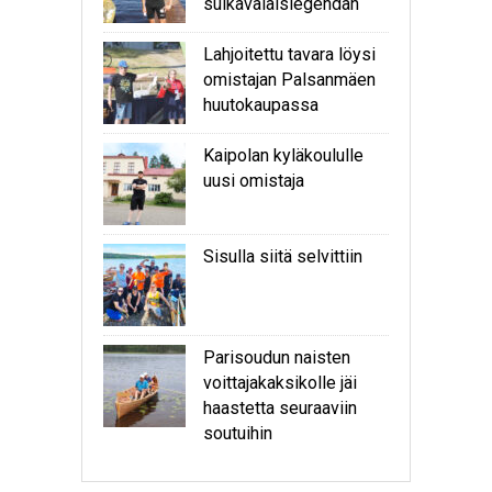
sulkavalaislegendan
Lahjoitettu tavara löysi
omistajan Palsanmäen
huutokaupassa
Kaipolan kyläkoululle
uusi omistaja
Sisulla siitä selvittiin
Parisoudun naisten
voittajakaksikolle jäi
haastetta seuraaviin
soutuihin