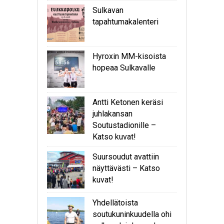
Sulkavan
tapahtumakalenteri
Hyroxin MM-kisoista
hopeaa Sulkavalle
Antti Ketonen keräsi
juhlakansan
Soutustadionille –
Katso kuvat!
Suursoudut avattiin
näyttävästi – Katso
kuvat!
Yhdellätoista
soutukuninkuudella ohi