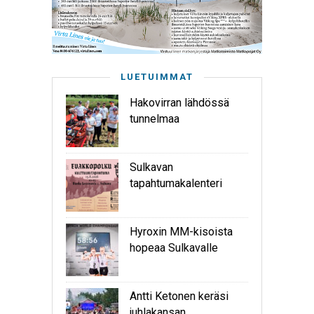
LUETUIMMAT
Hakovirran lähdössä
tunnelmaa
Sulkavan
tapahtumakalenteri
Hyroxin MM-kisoista
hopeaa Sulkavalle
Antti Ketonen keräsi
juhlakansan