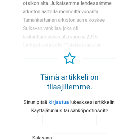
otsikon alta. Julkaisemme lehdessämme
arkiston aarteita menneiltä vuosilta.
Tämänkertainen arkiston aarre koskee
Sulkavan vankilaa, joka oli
lakkauttamisuhan alla vuonna 2015.
Lehtijuttu otsikolla ”Taistelu vankilan
Tämä artikkeli on
tilaajillemme.
Sinun pitää
kirjautua
lukeaksesi artikkelin.
Käyttäjätunnus tai sähköpostiosoite
Salasana