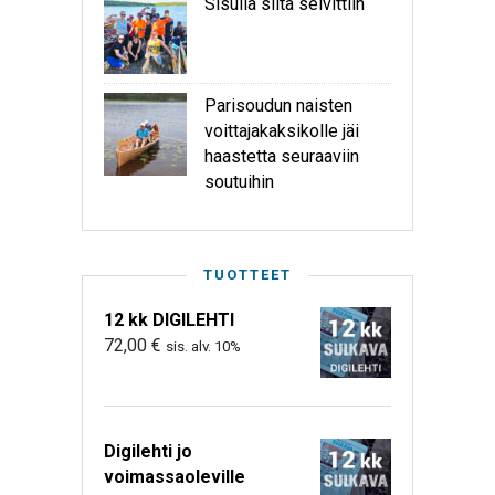
Sisulla siitä selvittiin
Parisoudun naisten
voittajakaksikolle jäi
haastetta seuraaviin
soutuihin
TUOTTEET
12 kk DIGILEHTI
72,00
€
sis. alv. 10%
Digilehti jo
voimassaoleville