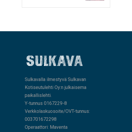
Sulkavalla ilmestyvä Sulkavan
Kotiseutulehti Oy:n julkaisema
paikallislehti.
Y-tunnus 0167229-8
Verkkolaskuosoite/OVT-tunnus:
003701672298
Operaattori: Maventa