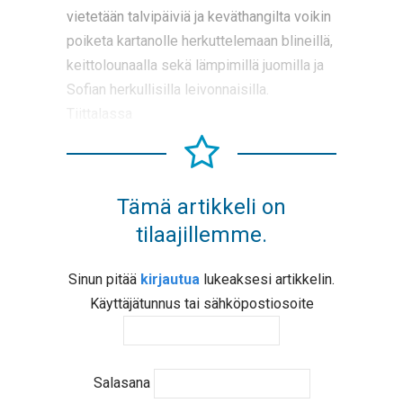
vietetään talvipäiviä ja keväthangilta voikin
poiketa kartanolle herkuttelemaan blineillä,
keittolounaalla sekä lämpimillä juomilla ja
Sofian herkullisilla leivonnaisilla.
Tiittalassa
Tämä artikkeli on
tilaajillemme.
Sinun pitää
kirjautua
lukeaksesi artikkelin.
Käyttäjätunnus tai sähköpostiosoite
Salasana