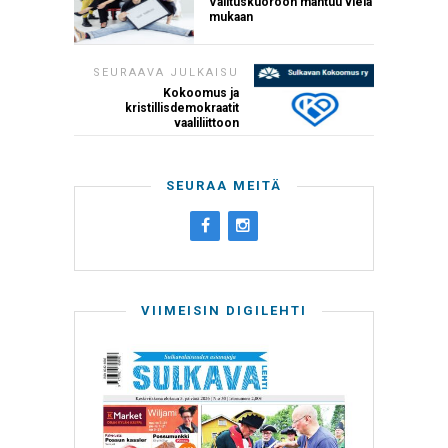
Valituskuoroon mahtuu vielä
mukaan
SEURAAVA JULKAISU
Kokoomus ja
kristillisdemokraatit
vaaliliittoon
SEURAA MEITÄ
VIIMEISIN DIGILEHTI