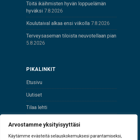
Töitä ikäihmisten hyvän loppuelämän
hyväksi
7.8.2026
Koulutaival alkaa ensi viikolla
7.8.2026
Terveysaseman tiloista neuvotellaan pian
5.8.2026
PIKALINKIT
Etusivu
Uutiset
Tilaa lehti
Yhteystiedot
Arvostamme yksityisyyttäsi
Digilehti
Käytämme evästeitä selauskokemuksesi parantamiseksi,