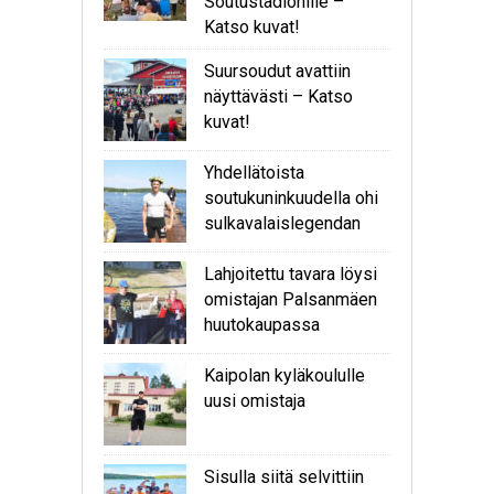
Soutustadionille –
Katso kuvat!
Suursoudut avattiin
näyttävästi – Katso
kuvat!
Yhdellätoista
soutukuninkuudella ohi
sulkavalaislegendan
Lahjoitettu tavara löysi
omistajan Palsanmäen
huutokaupassa
Kaipolan kyläkoululle
uusi omistaja
Sisulla siitä selvittiin