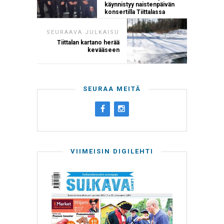
käynnistyy naistenpäivän
konsertilla Tiittalassa
SEURAAVA JULKAISU
Tiittalan kartano herää
kevääseen
SEURAA MEITÄ
VIIMEISIN DIGILEHTI