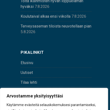
Töitä ikäihmisten hyvän loppuelämän
hyväksi
7.8.2026
Koulutaival alkaa ensi viikolla
7.8.2026
Terveysaseman tiloista neuvotellaan pian
5.8.2026
PIKALINKIT
Etusivu
Uutiset
Tilaa lehti
Yhteystiedot
Arvostamme yksityisyyttäsi
Digilehti
Käytämme evästeitä selauskokemuksesi parantamiseksi,