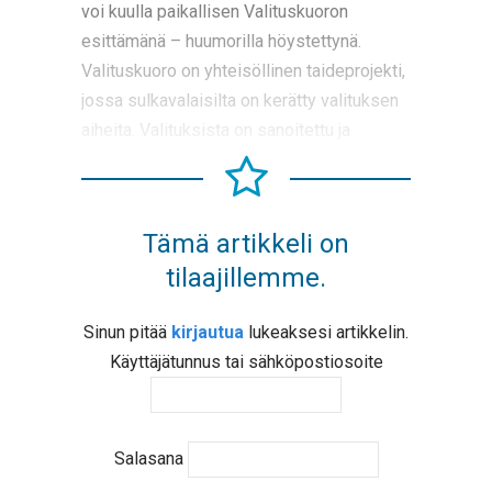
voi kuulla paikallisen Valituskuoron
esittämänä – huumorilla höystettynä.
Valituskuoro on yhteisöllinen taideprojekti,
jossa sulkavalaisilta on kerätty valituksen
aiheita. Valituksista on sanoitettu ja
Tämä artikkeli on
tilaajillemme.
Sinun pitää
kirjautua
lukeaksesi artikkelin.
Käyttäjätunnus tai sähköpostiosoite
Salasana