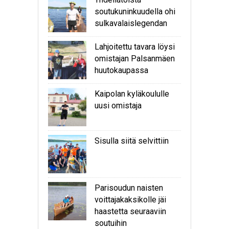
soutukuninkuudella ohi
sulkavalaislegendan
Lahjoitettu tavara löysi
omistajan Palsanmäen
huutokaupassa
Kaipolan kyläkoululle
uusi omistaja
Sisulla siitä selvittiin
Parisoudun naisten
voittajakaksikolle jäi
haastetta seuraaviin
soutuihin