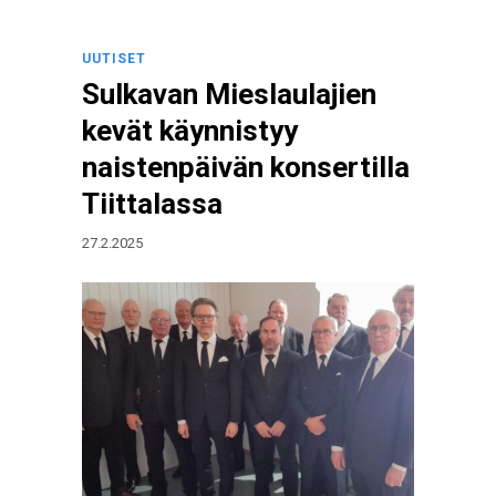
UUTISET
Sulkavan Mieslaulajien
kevät käynnistyy
naistenpäivän konsertilla
Tiittalassa
27.2.2025