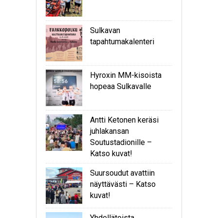
Sulkavan
tapahtumakalenteri
Hyroxin MM-kisoista
hopeaa Sulkavalle
Antti Ketonen keräsi
juhlakansan
Soutustadionille –
Katso kuvat!
Suursoudut avattiin
näyttävästi – Katso
kuvat!
Yhdellätoista