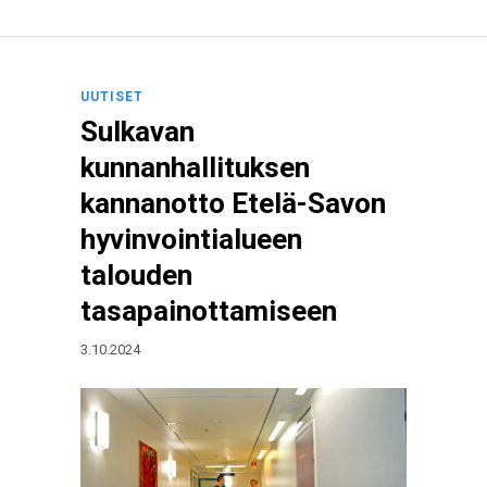
UUTISET
Sulkavan
kunnanhallituksen
kannanotto Etelä-Savon
hyvinvointialueen
talouden
tasapainottamiseen
3.10.2024