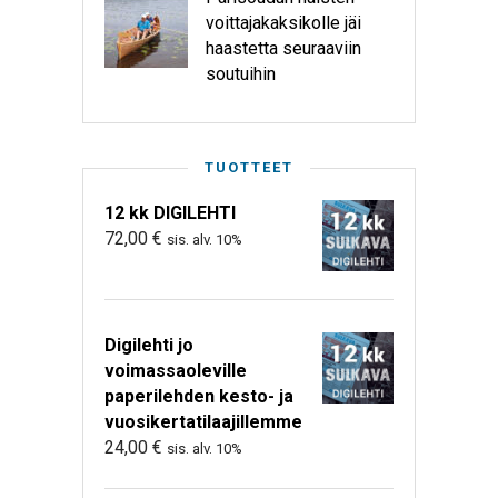
voittajakaksikolle jäi
haastetta seuraaviin
soutuihin
TUOTTEET
12 kk DIGILEHTI
72,00
€
sis. alv. 10%
Digilehti jo
voimassaoleville
paperilehden kesto- ja
vuosikertatilaajillemme
24,00
€
sis. alv. 10%