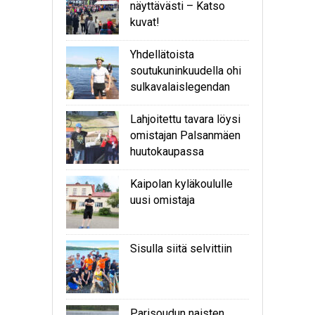
näyttävästi – Katso
kuvat!
Yhdellätoista
soutukuninkuudella ohi
sulkavalaislegendan
Lahjoitettu tavara löysi
omistajan Palsanmäen
huutokaupassa
Kaipolan kyläkoululle
uusi omistaja
Sisulla siitä selvittiin
Parisoudun naisten