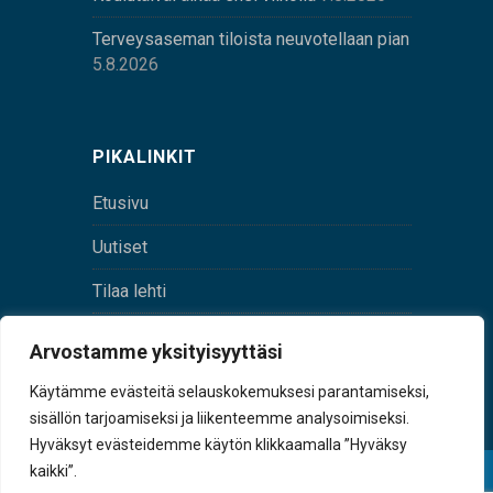
Terveysaseman tiloista neuvotellaan pian
5.8.2026
PIKALINKIT
Etusivu
Uutiset
Tilaa lehti
Yhteystiedot
Arvostamme yksityisyyttäsi
Digilehti
Käytämme evästeitä selauskokemuksesi parantamiseksi,
sisällön tarjoamiseksi ja liikenteemme analysoimiseksi.
Hyväksyt evästeidemme käytön klikkaamalla ”Hyväksy
kaikki”.
© Sulkava-lehti • Sulkavan Kotiseutulehti Oy • Y-