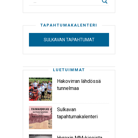
TAPAHTUMAKALENTERI
SULKAVAN TAPAHTUMAT
LUETUIMMAT
Hakovirran lähdössä
tunnelmaa
Sulkavan
tapahtumakalenteri
Hyroxin MM-kisoista