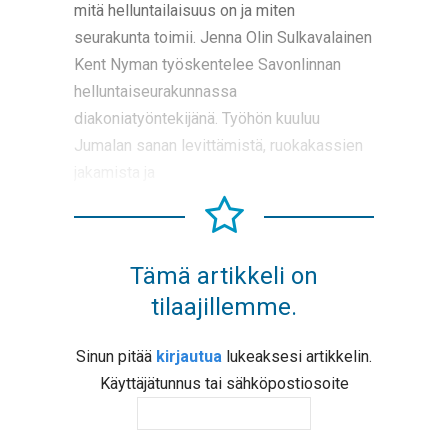
mitä helluntailaisuus on ja miten
seurakunta toimii. Jenna Olin Sulkavalainen
Kent Nyman työskentelee Savonlinnan
helluntaiseurakunnassa
diakoniatyöntekijänä. Työhön kuuluu
Jumalan sanan levittämistä, ruokakassien
jakamista ja
Tämä artikkeli on
tilaajillemme.
Sinun pitää
kirjautua
lukeaksesi artikkelin.
Käyttäjätunnus tai sähköpostiosoite