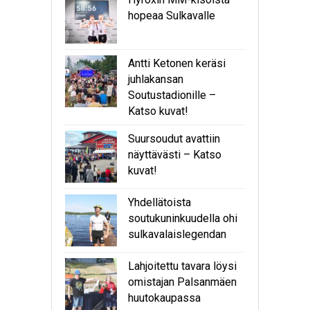
hopeaa Sulkavalle
Antti Ketonen keräsi
juhlakansan
Soutustadionille –
Katso kuvat!
Suursoudut avattiin
näyttävästi – Katso
kuvat!
Yhdellätoista
soutukuninkuudella ohi
sulkavalaislegendan
Lahjoitettu tavara löysi
omistajan Palsanmäen
huutokaupassa