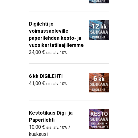
Digilehti jo
voimassaoleville
paperilehden kesto- ja
vuosikertatilaajillemme
24,00
€
sis. alv. 10%
6 kk DIGILEHTI
41,00
€
sis. alv. 10%
Kestotilaus Digi- ja
Paperilehti
10,00
€
/
sis. alv. 10%
kuukausi