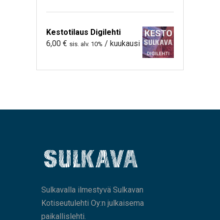
Kestotilaus Digilehti
6,00
€
/ kuukausi
sis. alv. 10%
Sulkavalla ilmestyvä Sulkavan
Kotiseutulehti Oy:n julkaisema
paikallislehti.