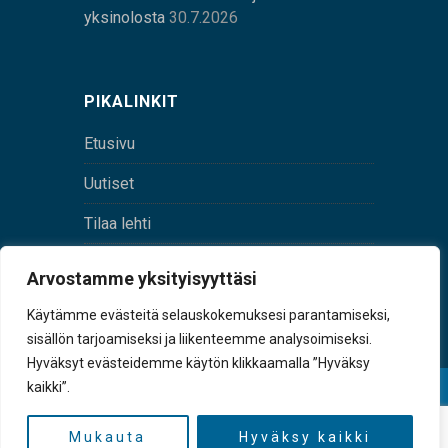
yksinolosta
30.7.2026
PIKALINKIT
Etusivu
Uutiset
Tilaa lehti
Yhteystiedot
Arvostamme yksityisyyttäsi
Digilehti
Käytämme evästeitä selauskokemuksesi parantamiseksi,
sisällön tarjoamiseksi ja liikenteemme analysoimiseksi.
Hyväksyt evästeidemme käytön klikkaamalla ”Hyväksy
kaikki”.
© Sulkava-lehti • Sulkavan Kotiseutulehti Oy • Y-
tunnus 0167229-8
Mukauta
Hyväksy kaikki