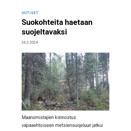
UUTISET
Suokohteita haetaan
suojeltavaksi
26.2.2024
Maanomistajien kiinnostus
vapaaehtoiseen metsiensuojeluun jatkui