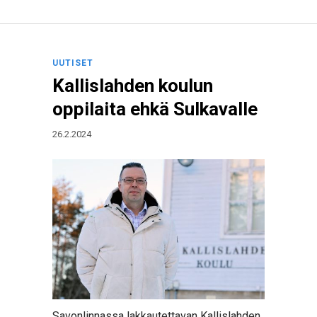
UUTISET
Kallislahden koulun
oppilaita ehkä Sulkavalle
26.2.2024
Savonlinnassa lakkautettavan Kallislahden