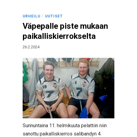
/
URHEILU
UUTISET
Väpepalle piste mukaan
paikalliskierrokselta
26.2.2024
Sunnuntaina 11. helmikuuta pelattiin niin
sanottu paikalliskierros salibandyn 4.