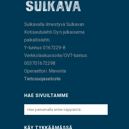
Sulkavalla ilmestyvä Sulkavan
Kotiseutulehti Oy:n julkaisema
paikallislehti.
Y-tunnus 0167229-8
Verkkolaskuosoite/OVT-tunnus:
003701672298
Operaattori: Maventa
Tietosuojaseloste
HAE SIVUILTAMME
KÄY TYKKÄÄMÄSSÄ