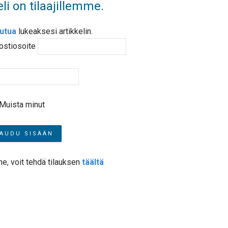
li on tilaajillemme.
autua
lukeaksesi artikkelin.
ostiosoite
Muista minut
me, voit tehdä tilauksen
täältä