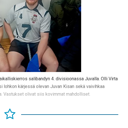
ikalliskierros salibandyn 4. divisioonassa Juvalla. Olli Virta
si lohkon kärjessä olevan Juvan Kisan sekä vaivihkaa
 Vastukset olivat siis kovimmat mahdolliset.