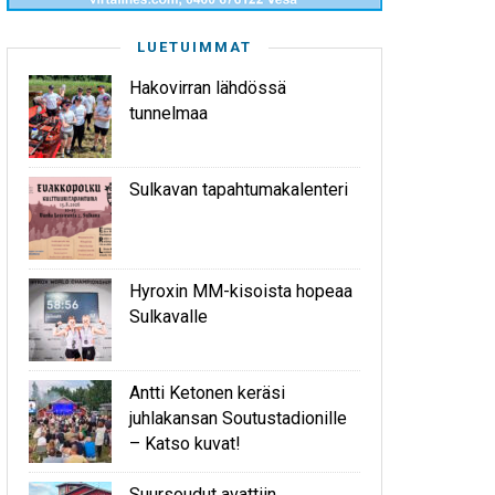
LUETUIMMAT
Hakovirran lähdössä
tunnelmaa
Sulkavan tapahtumakalenteri
Hyroxin MM-kisoista hopeaa
Sulkavalle
Antti Ketonen keräsi
juhlakansan Soutustadionille
– Katso kuvat!
Suursoudut avattiin