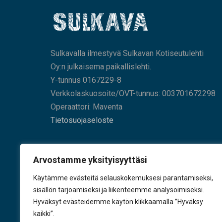
Sulkavalla ilmestyvä Sulkavan Kotiseutulehti
Oy:n julkaisema paikallislehti.
Y-tunnus 0167229-8
Verkkolaskuosoite/OVT-tunnus: 003701672298
Operaattori: Maventa
Tietosuojaseloste
HAE SIVUILTAMME
Arvostamme yksityisyyttäsi
Käytämme evästeitä selauskokemuksesi parantamiseksi,
sisällön tarjoamiseksi ja liikenteemme analysoimiseksi.
Hyväksyt evästeidemme käytön klikkaamalla ”Hyväksy
KÄY TYKKÄÄMÄSSÄ
kaikki”.