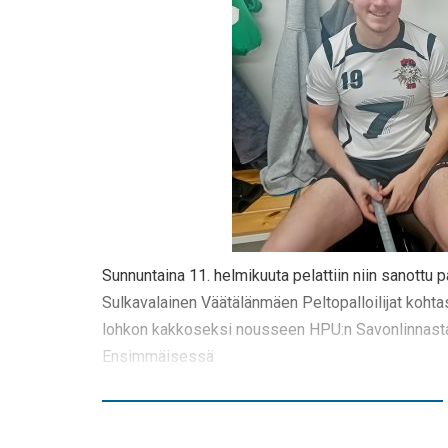
Sunnuntaina 11. helmikuuta pelattiin niin sanottu pa
Sulkavalainen Väätälänmäen Peltopalloilijat kohta
lohkon kakkoseksi nousseen HPU:n Savonlinnasta.
Ensimmäisessä