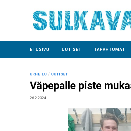
ETUSIVU
UUTISET
TAPAHTUMAT
/
URHEILU
UUTISET
Väpepalle piste mukaa
26.2.2024