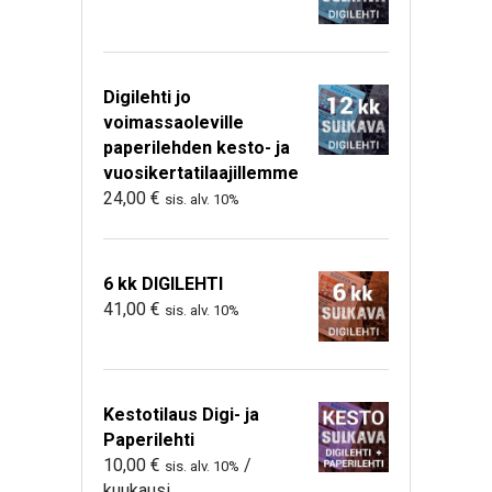
Digilehti jo
voimassaoleville
paperilehden kesto- ja
vuosikertatilaajillemme
24,00
€
sis. alv. 10%
6 kk DIGILEHTI
41,00
€
sis. alv. 10%
Kestotilaus Digi- ja
Paperilehti
10,00
€
/
sis. alv. 10%
kuukausi