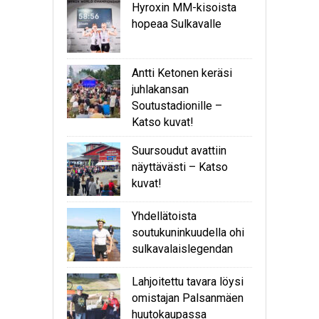
Hyroxin MM-kisoista
hopeaa Sulkavalle
Antti Ketonen keräsi
juhlakansan
Soutustadionille –
Katso kuvat!
Suursoudut avattiin
näyttävästi – Katso
kuvat!
Yhdellätoista
soutukuninkuudella ohi
sulkavalaislegendan
Lahjoitettu tavara löysi
omistajan Palsanmäen
huutokaupassa