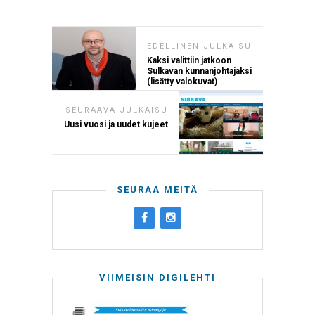
EDELLINEN JULKAISU
Kaksi valittiin jatkoon
Sulkavan kunnanjohtajaksi
(lisätty valokuvat)
SEURAAVA JULKAISU
Uusi vuosi ja uudet kujeet
SEURAA MEITÄ
VIIMEISIN DIGILEHTI