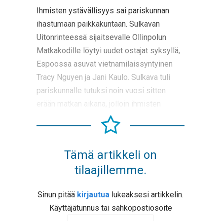
Ihmisten ystävällisyys sai pariskunnan
ihastumaan paikkakuntaan. Sulkavan
Uitonrinteessä sijaitsevalle Ollinpolun
Matkakodille löytyi uudet ostajat syksyllä,
Espoossa asuvat vietnamilaissyntyinen
Tracy Nguyen ja Jani Kaulo. Sulkava tuli
pariskunnalle tutuksi noin vuosi sitten
erään matkan aikana, jolloin ihmisten
Tämä artikkeli on
tilaajillemme.
Sinun pitää
kirjautua
lukeaksesi artikkelin.
Käyttäjätunnus tai sähköpostiosoite