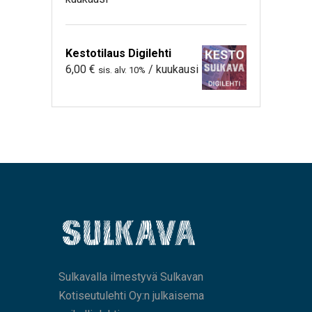
Kestotilaus Digilehti
6,00
€
/ kuukausi
sis. alv. 10%
Sulkavalla ilmestyvä Sulkavan
Kotiseutulehti Oy:n julkaisema