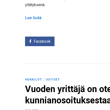
yllätyksenä.
Lue lisää
Facebook
/
HENKILÖT
UUTISET
Vuoden yrittäjä on ot
kunnianosoituksesta