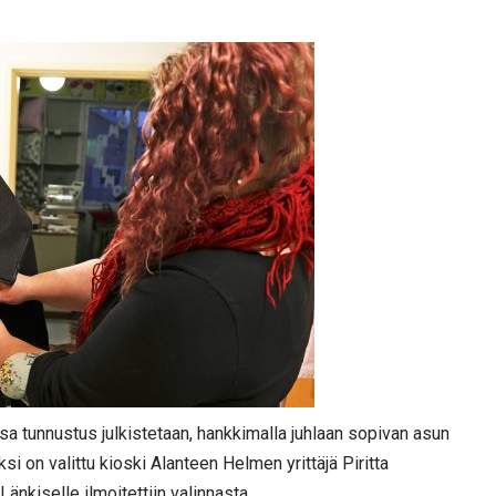
ssa tunnustus julkistetaan, hankkimalla juhlaan sopivan asun
ksi on valittu kioski Alanteen Helmen yrittäjä Piritta
Länkiselle ilmoitettiin valinnasta