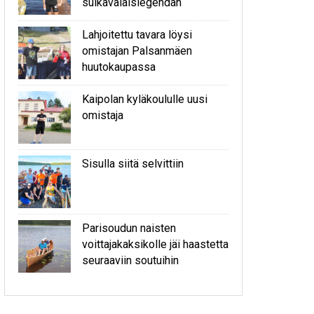
sulkavalaislegendan
Lahjoitettu tavara löysi
omistajan Palsanmäen
huutokaupassa
Kaipolan kyläkoululle uusi
omistaja
Sisulla siitä selvittiin
Parisoudun naisten
voittajakaksikolle jäi haastetta
seuraaviin soutuihin