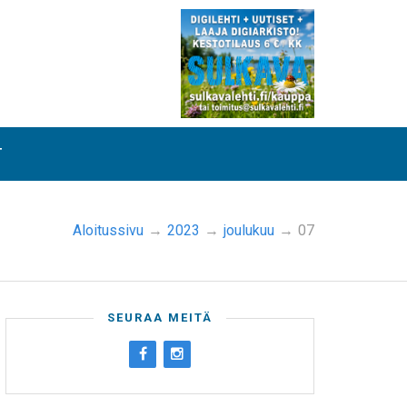
T
Aloitussivu
→
2023
→
joulukuu
→
07
SEURAA MEITÄ