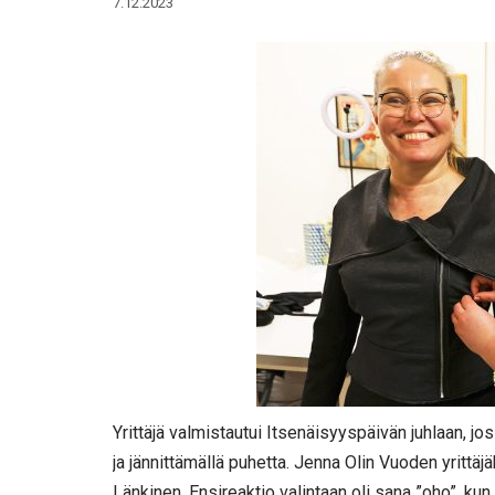
7.12.2023
Yrittäjä valmistautui Itsenäisyyspäivän juhlaan, jo
ja jännittämällä puhetta. Jenna Olin Vuoden yrittäjä
Länkinen. Ensireaktio valintaan oli sana ”oho”, kun 