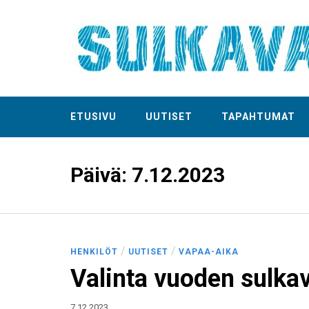
ETUSIVU
UUTISET
TAPAHTUMAT
Päivä:
7.12.2023
/
/
HENKILÖT
UUTISET
VAPAA-AIKA
Valinta vuoden sulkava
7.12.2023