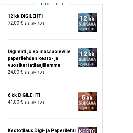
TUOTTEET
12 kk DIGILEHTI
72,00
€
sis. alv. 10%
Digilehti jo voimassaoleville
paperilehden kesto- ja
vuosikertatilaajillemme
24,00
€
sis. alv. 10%
6 kk DIGILEHTI
41,00
€
sis. alv. 10%
Kestotilaus Digi- ja Paperilehti