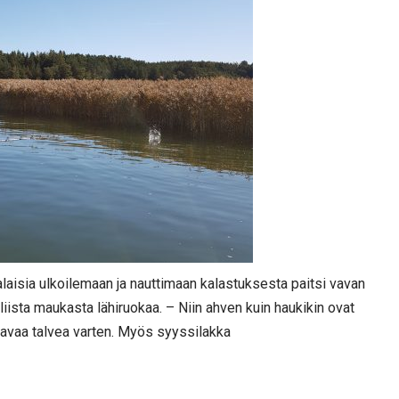
isia ulkoilemaan ja nauttimaan kalastuksesta paitsi vavan
ista maukasta lähiruokaa. – Niin ahven kuin haukikin ovat
lkavaa talvea varten. Myös syyssilakka