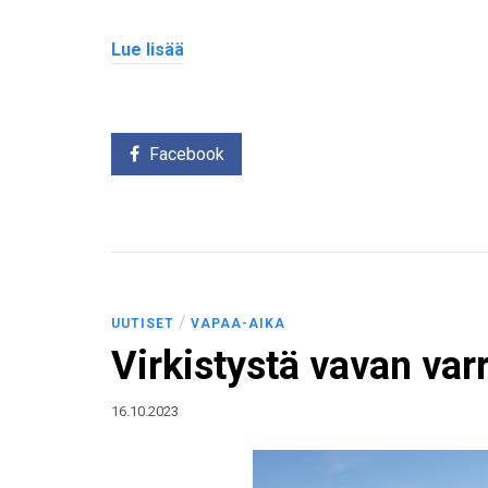
Lue lisää
Facebook
/
UUTISET
VAPAA-AIKA
Virkistystä vavan var
16.10.2023