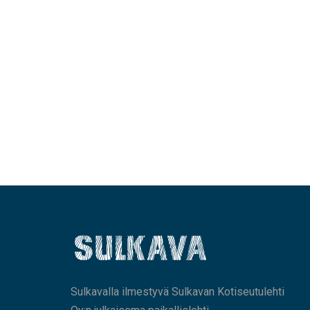
Sulkavalla ilmestyvä Sulkavan Kotiseutulehti