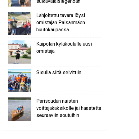
sulkavalaislegendan
Lahjoitettu tavara löysi
omistajan Palsanmäen
huutokaupassa
Kaipolan kyläkoululle uusi
omistaja
Sisulla siitä selvittiin
Parisoudun naisten
voittajakaksikolle jäi haastetta
seuraaviin soutuihin