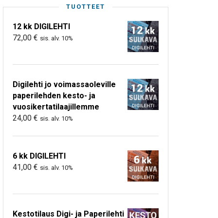
TUOTTEET
12 kk DIGILEHTI
72,00
€
sis. alv. 10%
Digilehti jo voimassaoleville
paperilehden kesto- ja
vuosikertatilaajillemme
24,00
€
sis. alv. 10%
6 kk DIGILEHTI
41,00
€
sis. alv. 10%
Kestotilaus Digi- ja Paperilehti