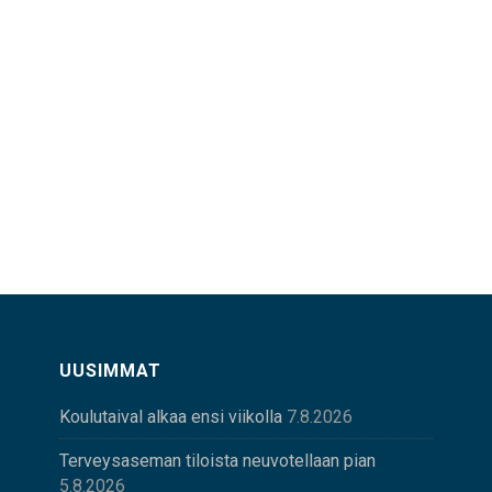
UUSIMMAT
Koulutaival alkaa ensi viikolla
7.8.2026
Terveysaseman tiloista neuvotellaan pian
5.8.2026