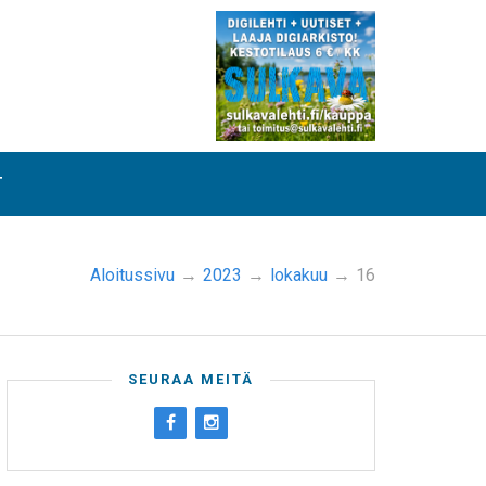
T
Aloitussivu
→
2023
→
lokakuu
→
16
SEURAA MEITÄ