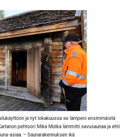
ailukäyttöön ja nyt lokakuussa se lämpeni ensimmäistä
o Kartanon pehtoori Mika Mutka lämmitti savusaunaa ja ehti
auna-asiaa. – Saunarakennuksen ikä