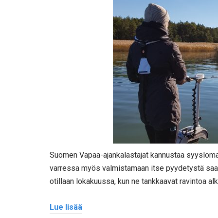
Suomen Vapaa-ajankalastajat kannustaa syyslomala
varressa myös valmistamaan itse pyydetystä saali
otillaan lokakuussa, kun ne tankkaavat ravintoa a
Lue lisää