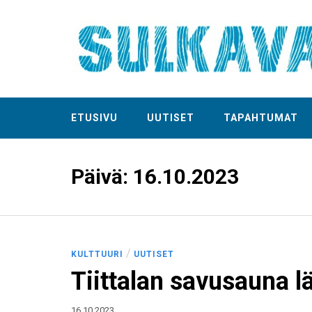
ETUSIVU
UUTISET
TAPAHTUMAT
Päivä:
16.10.2023
/
KULTTUURI
UUTISET
Tiittalan savusauna l
16.10.2023