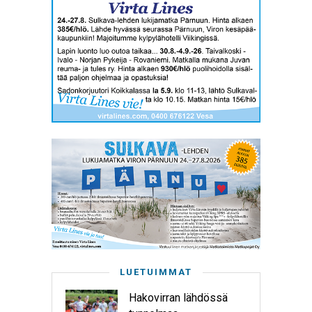
LUETUIMMAT
Hakovirran lähdössä