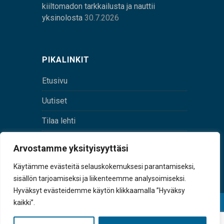
kiiltomadon tarkkailusta ja nauttii
yksinolosta
30.7.2026
PIKALINKIT
Etusivu
Uutiset
Tilaa lehti
Yhteystiedot
Arvostamme yksityisyyttäsi
Digilehti
Käytämme evästeitä selauskokemuksesi parantamiseksi,
sisällön tarjoamiseksi ja liikenteemme analysoimiseksi.
Hyväksyt evästeidemme käytön klikkaamalla ”Hyväksy
kaikki”.
© Sulkava-lehti • Sulkavan Kotiseutulehti Oy • Y-
tunnus 0167229-8