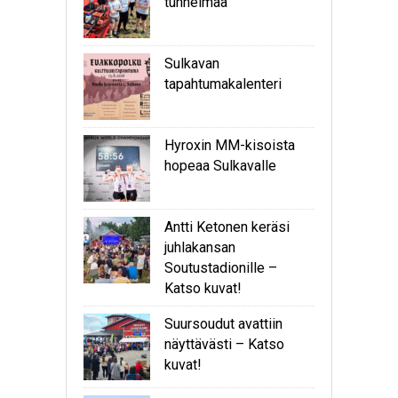
tunnelmaa
Sulkavan
tapahtumakalenteri
Hyroxin MM-kisoista
hopeaa Sulkavalle
Antti Ketonen keräsi
juhlakansan
Soutustadionille –
Katso kuvat!
Suursoudut avattiin
näyttävästi – Katso
kuvat!