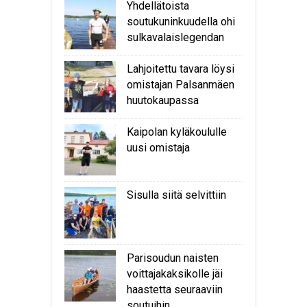
Yhdellätoista
soutukuninkuudella ohi
sulkavalaislegendan
Lahjoitettu tavara löysi
omistajan Palsanmäen
huutokaupassa
Kaipolan kyläkoululle
uusi omistaja
Sisulla siitä selvittiin
Parisoudun naisten
voittajakaksikolle jäi
haastetta seuraaviin
soutuihin