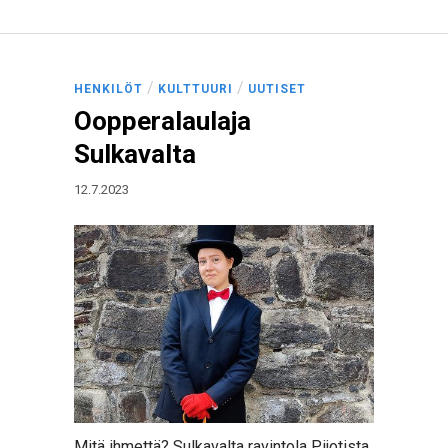
/
/
HENKILÖT
KULTTUURI
UUTISET
Oopperalaulaja
Sulkavalta
12.7.2023
Mitä ihmettä? Sulkavalta ravintola Pijotista