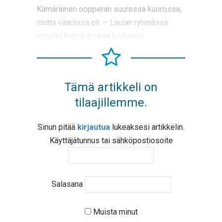
Kämäräinen oopperan suuressa kuorossa,
mutta väärässä oli. – Laulan ryhmässä
nimeltä kolme poikaa korkeinta
Tämä artikkeli on
tilaajillemme.
Sinun pitää
kirjautua
lukeaksesi artikkelin.
Käyttäjätunnus tai sähköpostiosoite
Salasana
Muista minut