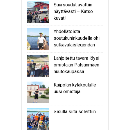
Suursoudut avattiin
näyttävästi – Katso
kuvat!
Yhdellätoista
soutukuninkuudella ohi
sulkavalaislegendan
Lahjoitettu tavara löysi
omistajan Palsanmäen
huutokaupassa
Kaipolan kyläkoululle
uusi omistaja
Sisulla siitä selvittiin