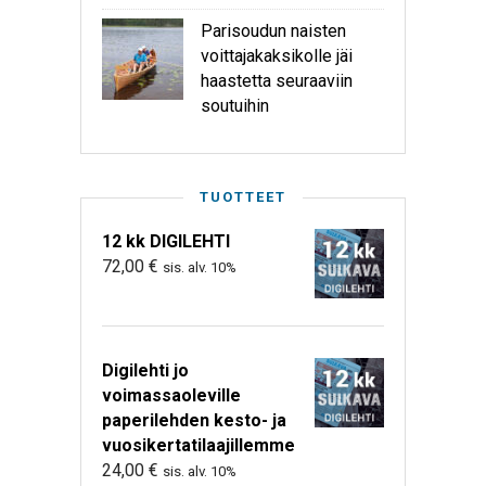
Parisoudun naisten
voittajakaksikolle jäi
haastetta seuraaviin
soutuihin
TUOTTEET
12 kk DIGILEHTI
72,00
€
sis. alv. 10%
Digilehti jo
voimassaoleville
paperilehden kesto- ja
vuosikertatilaajillemme
24,00
€
sis. alv. 10%