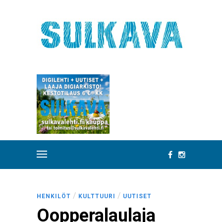
/
/
HENKILÖT
KULTTUURI
UUTISET
Oopperalaulaja