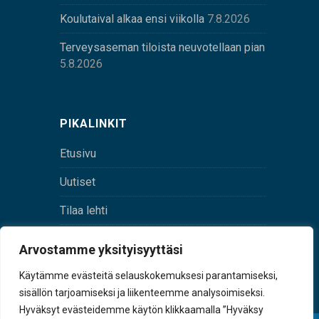
Koulutaival alkaa ensi viikolla
7.8.2026
Terveysaseman tiloista neuvotellaan pian
5.8.2026
PIKALINKIT
Etusivu
Uutiset
Tilaa lehti
Yhteystiedot
Arvostamme yksityisyyttäsi
Digilehti
Käytämme evästeitä selauskokemuksesi parantamiseksi,
sisällön tarjoamiseksi ja liikenteemme analysoimiseksi.
Hyväksyt evästeidemme käytön klikkaamalla ”Hyväksy