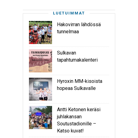
LUETUIMMAT
Hakovirran lähdössä
tunnelmaa
Sulkavan
tapahtumakalenteri
Hyroxin MM-kisoista
hopeaa Sulkavalle
Antti Ketonen keräsi
juhlakansan
Soutustadionille –
Katso kuvat!