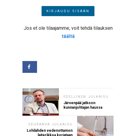
Jos et ole tilaajamme, voit tehdä tilauksen
täältä
EDELLINEN JULKAISU
Järvenpää jatkoon
kunnanjohtajan haussa
SEURAAVA JULKAISU
Lohilahden vedenottamon
laiterikkoa korjataan