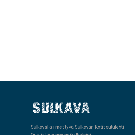
Sulkavalla ilmestyvä Sulkavan Kotiseutulehti