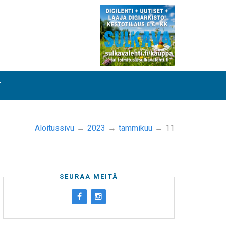
T
Aloitussivu
→
2023
→
tammikuu
→
11
SEURAA MEITÄ