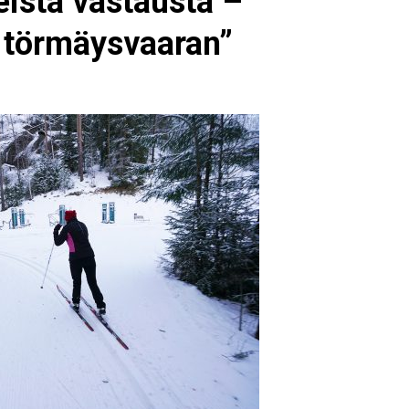
teistä vastausta –
t törmäysvaaran”