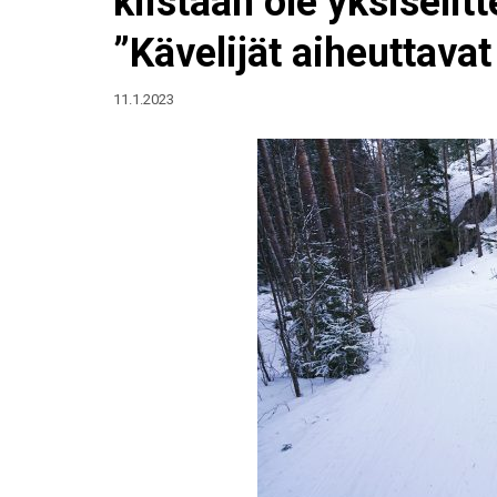
kiistaan ole yksiselit
”Kävelijät aiheuttava
11.1.2023