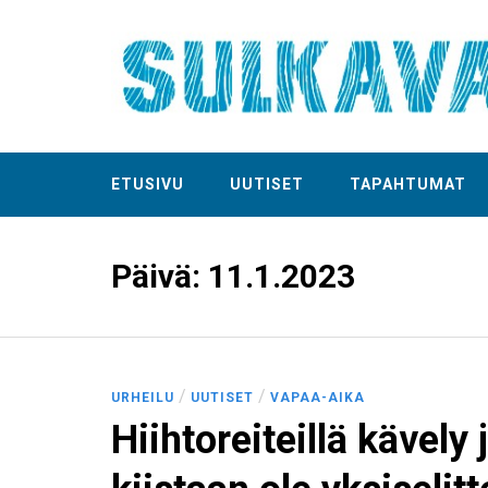
ETUSIVU
UUTISET
TAPAHTUMAT
Päivä:
11.1.2023
/
/
URHEILU
UUTISET
VAPAA-AIKA
Hiihtoreiteillä kävely 