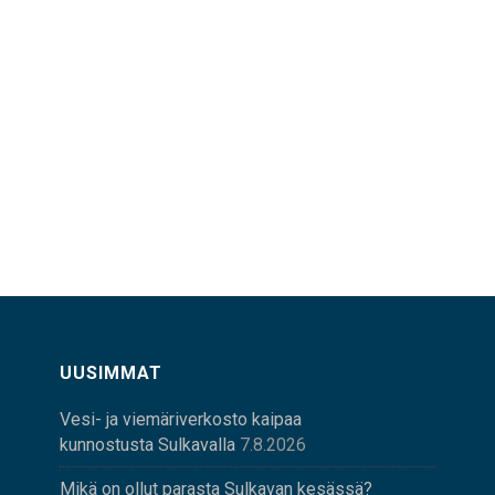
UUSIMMAT
Vesi- ja viemäriverkosto kaipaa
kunnostusta Sulkavalla
7.8.2026
Mikä on ollut parasta Sulkavan kesässä?