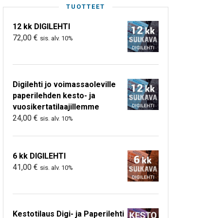
TUOTTEET
12 kk DIGILEHTI
72,00
€
sis. alv. 10%
Digilehti jo voimassaoleville
paperilehden kesto- ja
vuosikertatilaajillemme
24,00
€
sis. alv. 10%
6 kk DIGILEHTI
41,00
€
sis. alv. 10%
Kestotilaus Digi- ja Paperilehti