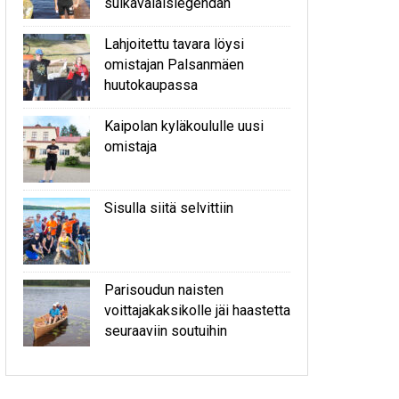
sulkavalaislegendan
Lahjoitettu tavara löysi
omistajan Palsanmäen
huutokaupassa
Kaipolan kyläkoululle uusi
omistaja
Sisulla siitä selvittiin
Parisoudun naisten
voittajakaksikolle jäi haastetta
seuraaviin soutuihin