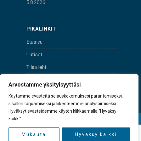
5.8.2026
PIKALINKIT
Etusivu
Uutiset
Tilaa lehti
Yhteystiedot
Arvostamme yksityisyyttäsi
Digilehti
Käytämme evästeitä selauskokemuksesi parantamiseksi,
sisällön tarjoamiseksi ja liikenteemme analysoimiseksi.
Hyväksyt evästeidemme käytön klikkaamalla ”Hyväksy
kaikki”.
© Sulkava-lehti • Sulkavan Kotiseutulehti Oy • Y-
tunnus 0167229-8
Mukauta
Hyväksy kaikki
TAKAISIN YLÖS