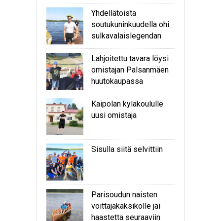
Yhdellätoista
soutukuninkuudella ohi
sulkavalaislegendan
Lahjoitettu tavara löysi
omistajan Palsanmäen
huutokaupassa
Kaipolan kyläkoululle
uusi omistaja
Sisulla siitä selvittiin
Parisoudun naisten
voittajakaksikolle jäi
haastetta seuraaviin