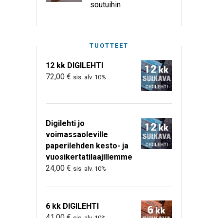
soutuihin
TUOTTEET
12 kk DIGILEHTI
72,00
€
sis. alv. 10%
Digilehti jo
voimassaoleville
paperilehden kesto- ja
vuosikertatilaajillemme
24,00
€
sis. alv. 10%
6 kk DIGILEHTI
41,00
€
sis. alv. 10%