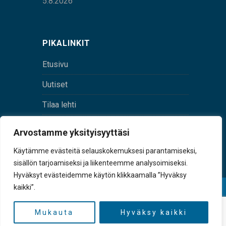
5.8.2026
PIKALINKIT
Etusivu
Uutiset
Tilaa lehti
Yhteystiedot
Arvostamme yksityisyyttäsi
Digilehti
Käytämme evästeitä selauskokemuksesi parantamiseksi,
sisällön tarjoamiseksi ja liikenteemme analysoimiseksi.
Hyväksyt evästeidemme käytön klikkaamalla ”Hyväksy
kaikki”.
© Sulkava-lehti • Sulkavan Kotiseutulehti Oy • Y-
tunnus 0167229-8
Mukauta
Hyväksy kaikki
TAKAISIN YLÖS