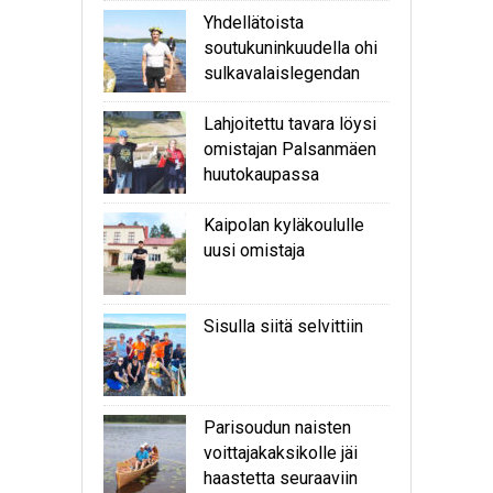
Yhdellätoista
soutukuninkuudella ohi
sulkavalaislegendan
Lahjoitettu tavara löysi
omistajan Palsanmäen
huutokaupassa
Kaipolan kyläkoululle
uusi omistaja
Sisulla siitä selvittiin
Parisoudun naisten
voittajakaksikolle jäi
haastetta seuraaviin