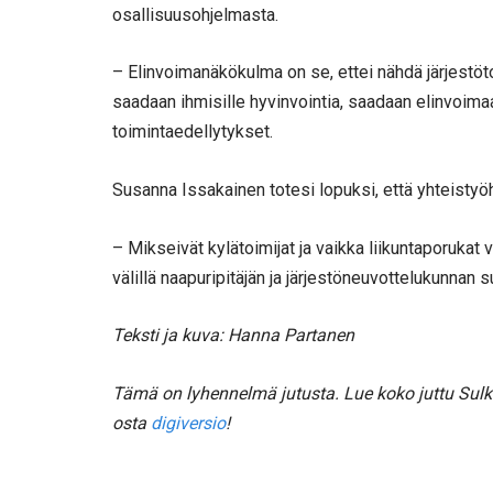
osallisuusohjelmasta.
– Elinvoimanäkökulma on se, ettei nähdä järjestöto
saadaan ihmisille hyvinvointia, saadaan elinvoimaa,
toimintaedellytykset.
Susanna Issakainen totesi lopuksi, että yhteistyö
– Mikseivät kylätoimijat ja vaikka liikuntaporukat
välillä naapuripitäjän ja järjestöneuvottelukunnan s
Teksti ja kuva: Hanna Partanen
Tämä on lyhennelmä jutusta. Lue koko juttu Sulk
osta
digiversio
!