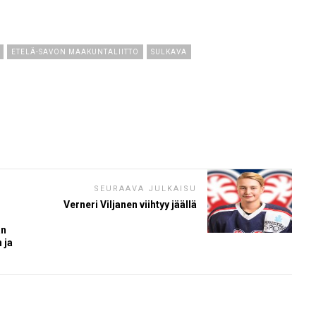
ETELÄ-SAVON MAAKUNTALIITTO
SULKAVA
SEURAAVA JULKAISU
Verneri Viljanen viihtyy jäällä
an
 ja