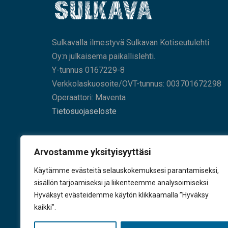
Sulkavalla ilmestyvä Sulkavan Kotiseutulehti
Oy:n julkaisema paikallislehti.
Y-tunnus 0167229-8
Verkkolaskuosoite/OVT-tunnus: 003701672298
Operaattori: Maventa
Tietosuojaseloste
HAE SIVUILTAMME
Arvostamme yksityisyyttäsi
Käytämme evästeitä selauskokemuksesi parantamiseksi,
sisällön tarjoamiseksi ja liikenteemme analysoimiseksi.
Hyväksyt evästeidemme käytön klikkaamalla ”Hyväksy
KÄY TYKKÄÄMÄSSÄ
kaikki”.