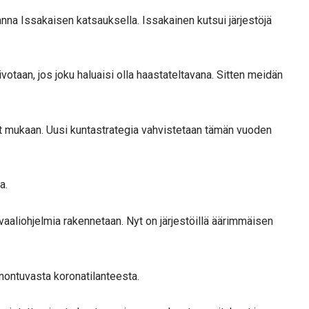
nna Issakaisen katsauksella. Issakainen kutsui järjestöjä
oivotaan, jos joku haluaisi olla haastateltavana. Sitten meidän
at mukaan. Uusi kuntastrategia vahvistetaan tämän vuoden
a.
vaaliohjelmia rakennetaan. Nyt on järjestöillä äärimmäisen
nontuvasta koronatilanteesta.