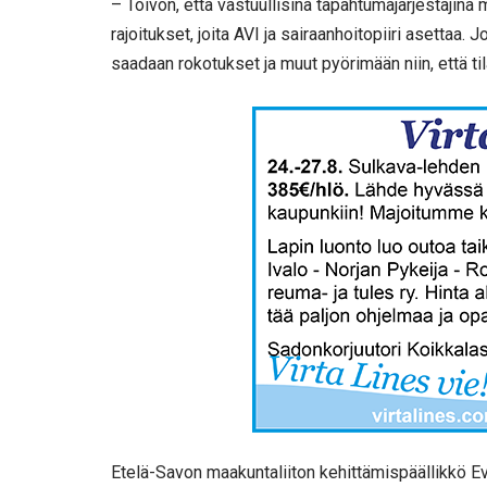
– Toivon, että vastuullisina tapahtumajärjestäjinä
rajoitukset, joita AVI ja sairaanhoitopiiri asettaa.
saadaan rokotukset ja muut pyörimään niin, että ti
Etelä-Savon maakuntaliiton kehittämispäällikkö E