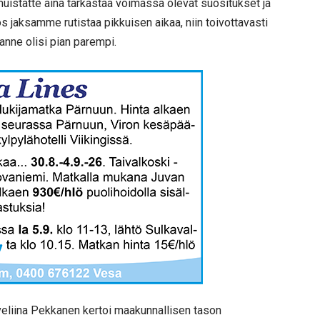
 muistatte aina tarkastaa voimassa olevat suositukset ja
 Jos jaksamme rutistaa pikkuisen aikaa, niin toivottavasti
lanne olisi pian parempi.
veliina Pekkanen kertoi maakunnallisen tason