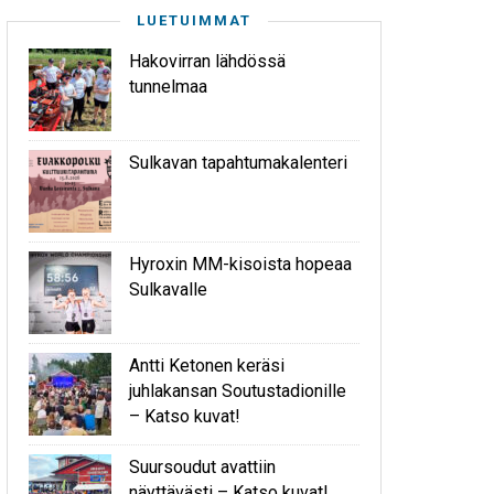
LUETUIMMAT
Hakovirran lähdössä
tunnelmaa
Sulkavan tapahtumakalenteri
Hyroxin MM-kisoista hopeaa
Sulkavalle
Antti Ketonen keräsi
juhlakansan Soutustadionille
– Katso kuvat!
Suursoudut avattiin
näyttävästi – Katso kuvat!