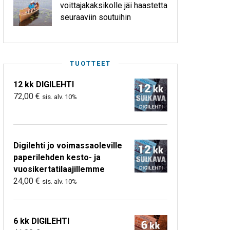
voittajakaksikolle jäi haastetta
seuraaviin soutuihin
TUOTTEET
12 kk DIGILEHTI
72,00
€
sis. alv. 10%
Digilehti jo voimassaoleville
paperilehden kesto- ja
vuosikertatilaajillemme
24,00
€
sis. alv. 10%
6 kk DIGILEHTI