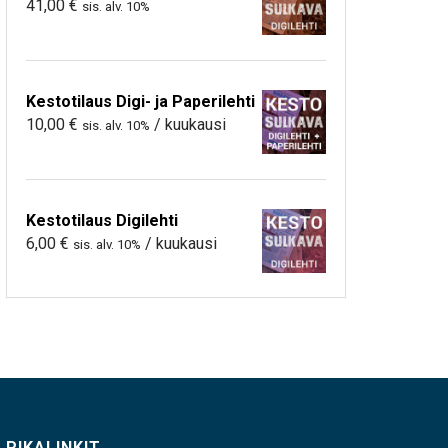
41,00
€
sis. alv. 10%
Kestotilaus Digi- ja Paperilehti
10,00
€
/ kuukausi
sis. alv. 10%
Kestotilaus Digilehti
6,00
€
/ kuukausi
sis. alv. 10%
PIKALINKIT