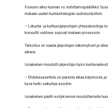
Foorumi alkoi kunnan vs. kehittämispäällikkö Susa
mukaan uuden kuntastrategian uudistustyöhön.
– Liikunta- ja kulttuurijärjestöjen yhteydenottoja t
konsultti valitsee sopivat mukaan prosessiin.
Tarkoitus on saada järjestöjen näkemykset ja ide
aikana.
Issakainen muistutti järjestöjä myös kuntavaaleist
– Ehdokasasettelu on parasta aikaa käynnissä, ja 
hyvä hetki vaikuttaa asioihin.
Issakainen päätti esityksensä muistuttamalla huo