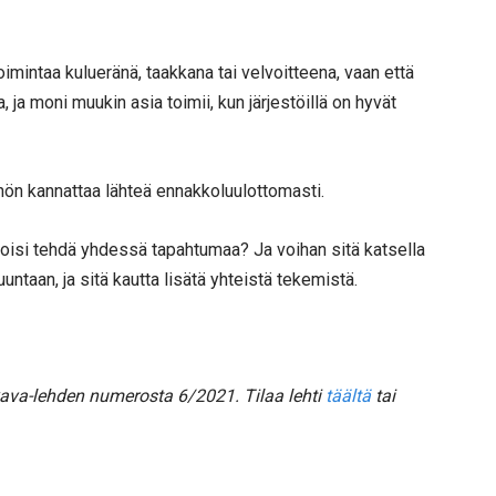
imintaa kulueränä, taakkana tai velvoitteena, vaan että
 ja moni muukin asia toimii, kun järjestöillä on hyvät
hön kannattaa lähteä ennakkoluulottomasti.
 voisi tehdä yhdessä tapahtumaa? Ja voihan sitä katsella
uuntaan, ja sitä kautta lisätä yhteistä tekemistä.
ava-lehden numerosta 6/2021. Tilaa lehti
täältä
tai