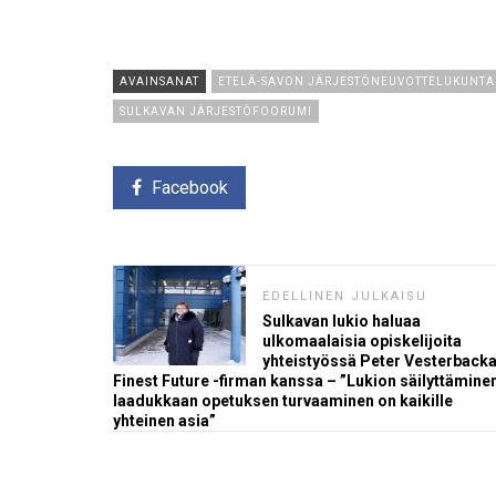
AVAINSANAT
ETELÄ-SAVON JÄRJESTÖNEUVOTTELUKUNTA
SULKAVAN JÄRJESTÖFOORUMI
Facebook
EDELLINEN JULKAISU
Sulkavan lukio haluaa
ulkomaalaisia opiskelijoita
yhteistyössä Peter Vesterback
Finest Future -firman kanssa – ”Lukion säilyttäminen
laadukkaan opetuksen turvaaminen on kaikille
yhteinen asia”