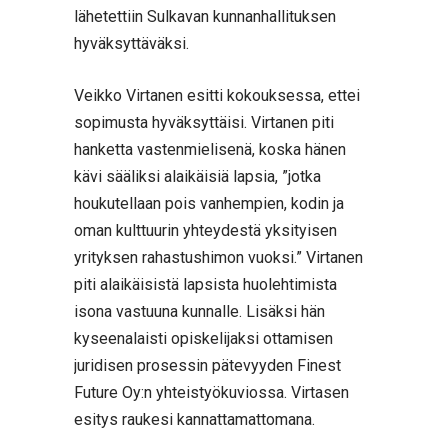
lähetettiin Sulkavan kunnanhallituksen
hyväksyttäväksi.
Veikko Virtanen esitti kokouksessa, ettei
sopimusta hyväksyttäisi. Virtanen piti
hanketta vastenmielisenä, koska hänen
kävi sääliksi alaikäisiä lapsia, ”jotka
houkutellaan pois vanhempien, kodin ja
oman kulttuurin yhteydestä yksityisen
yrityksen rahastushimon vuoksi.” Virtanen
piti alaikäisistä lapsista huolehtimista
isona vastuuna kunnalle. Lisäksi hän
kyseenalaisti opiskelijaksi ottamisen
juridisen prosessin pätevyyden Finest
Future Oy:n yhteistyökuviossa. Virtasen
esitys raukesi kannattamattomana.