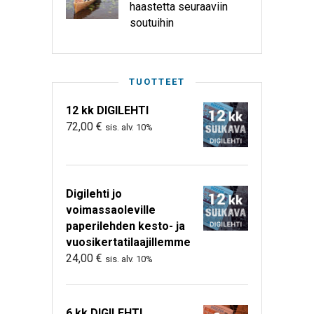
haastetta seuraaviin
soutuihin
TUOTTEET
12 kk DIGILEHTI
72,00
€
sis. alv. 10%
Digilehti jo
voimassaoleville
paperilehden kesto- ja
vuosikertatilaajillemme
24,00
€
sis. alv. 10%
6 kk DIGILEHTI