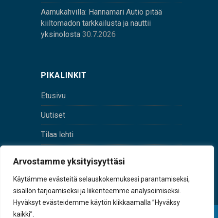
Aamukahvilla: Hannamari Autio pitää
kiiltomadon tarkkailusta ja nauttii
yksinolosta
30.7.2026
PIKALINKIT
Etusivu
Uutiset
Tilaa lehti
Yhteystiedot
Arvostamme yksityisyyttäsi
Digilehti
Käytämme evästeitä selauskokemuksesi parantamiseksi,
sisällön tarjoamiseksi ja liikenteemme analysoimiseksi.
Hyväksyt evästeidemme käytön klikkaamalla ”Hyväksy
kaikki”.