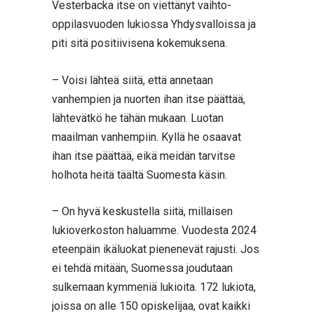
Vesterbacka itse on viettänyt vaihto-
oppilasvuoden lukiossa Yhdysvalloissa ja
piti sitä positiivisena kokemuksena.
– Voisi lähteä siitä, että annetaan
vanhempien ja nuorten ihan itse päättää,
lähtevätkö he tähän mukaan. Luotan
maailman vanhempiin. Kyllä he osaavat
ihan itse päättää, eikä meidän tarvitse
holhota heitä täältä Suomesta käsin.
– On hyvä keskustella siitä, millaisen
lukioverkoston haluamme. Vuodesta 2024
eteenpäin ikäluokat pienenevät rajusti. Jos
ei tehdä mitään, Suomessa joudutaan
sulkemaan kymmeniä lukioita. 172 lukiota,
joissa on alle 150 opiskelijaa, ovat kaikki