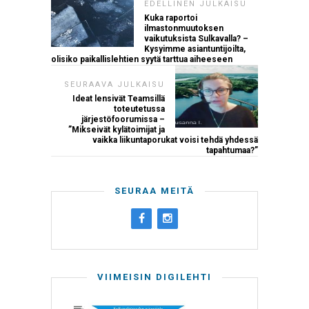
EDELLINEN JULKAISU
Kuka raportoi
ilmastonmuutoksen
vaikutuksista Sulkavalla? –
Kysyimme asiantuntijoilta,
olisiko paikallislehtien syytä tarttua aiheeseen
SEURAAVA JULKAISU
Ideat lensivät Teamsillä
toteutetussa
järjestöfoorumissa –
”Mikseivät kylätoimijat ja
vaikka liikuntaporukat voisi tehdä yhdessä
tapahtumaa?”
SEURAA MEITÄ
VIIMEISIN DIGILEHTI