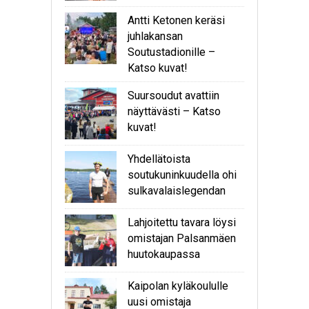
Antti Ketonen keräsi
juhlakansan
Soutustadionille –
Katso kuvat!
Suursoudut avattiin
näyttävästi – Katso
kuvat!
Yhdellätoista
soutukuninkuudella ohi
sulkavalaislegendan
Lahjoitettu tavara löysi
omistajan Palsanmäen
huutokaupassa
Kaipolan kyläkoululle
uusi omistaja