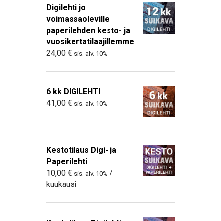
Digilehti jo
voimassaoleville
paperilehden kesto- ja
vuosikertatilaajillemme
24,00
€
sis. alv. 10%
6 kk DIGILEHTI
41,00
€
sis. alv. 10%
Kestotilaus Digi- ja
Paperilehti
10,00
€
/
sis. alv. 10%
kuukausi