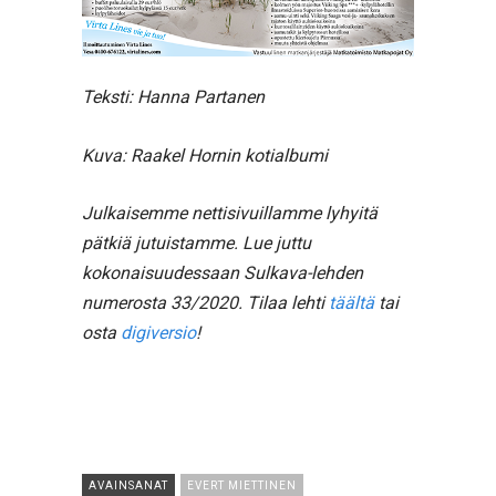
Teksti: Hanna Partanen
Kuva: Raakel Hornin kotialbumi
Julkaisemme nettisivuillamme lyhyitä
pätkiä jutuistamme.
Lue juttu
kokonaisuudessaan Sulkava-lehden
numerosta 33/2020. Tilaa lehti
täältä
tai
osta
digiversio
!
AVAINSANAT
EVERT MIETTINEN