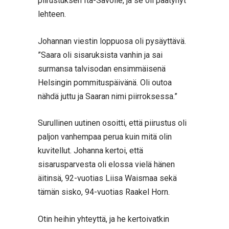
piirustuksen Itä-Savolle, ja se oli päätynyt
lehteen.
Johannan viestin loppuosa oli pysäyttävä.
”Saara oli sisaruksista vanhin ja sai
surmansa talvisodan ensimmäisenä
Helsingin pommituspäivänä. Oli outoa
nähdä juttu ja Saaran nimi piirroksessa.”
Surullinen uutinen osoitti, että piirustus oli
paljon vanhempaa perua kuin mitä olin
kuvitellut. Johanna kertoi, että
sisarusparvesta oli elossa vielä hänen
äitinsä, 92-vuotias Liisa Waismaa sekä
tämän sisko, 94-vuotias Raakel Horn.
Otin heihin yhteyttä, ja he kertoivatkin