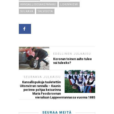
KANSALLISOSAKEPANKKI
LOKINNIEMI
SULKAVA
TALVISOTA
EDELLINEN JULKAISU
Koronan toinen aalto tulee
vai tuleeko?
SEURAAVA JULKAISU
Kansallispukuja tuuletettiin
Uitonvirran rannalla – Kaunis
perinne pohjaa keisarinna
Maria Feodorovnan
vierailuun Lappeenrannassa vuonna 1885
SEURAA MEITÄ