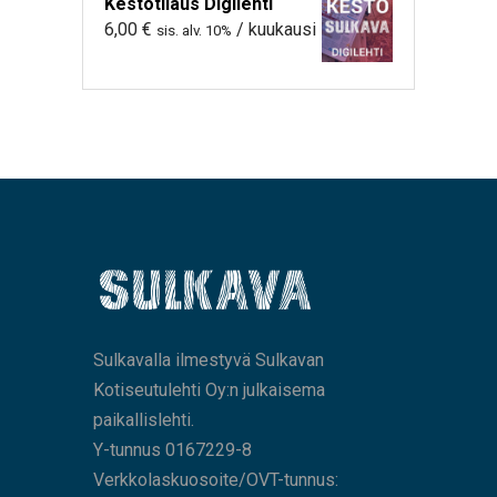
Kestotilaus Digilehti
6,00
€
/ kuukausi
sis. alv. 10%
Sulkavalla ilmestyvä Sulkavan
Kotiseutulehti Oy:n julkaisema
paikallislehti.
Y-tunnus 0167229-8
Verkkolaskuosoite/OVT-tunnus: