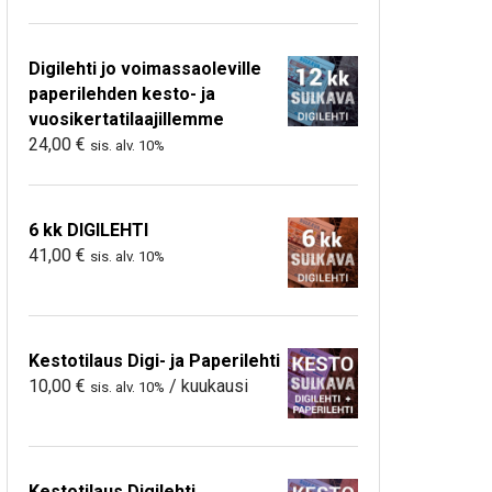
Digilehti jo voimassaoleville
paperilehden kesto- ja
vuosikertatilaajillemme
24,00
€
sis. alv. 10%
6 kk DIGILEHTI
41,00
€
sis. alv. 10%
Kestotilaus Digi- ja Paperilehti
10,00
€
/ kuukausi
sis. alv. 10%
Kestotilaus Digilehti