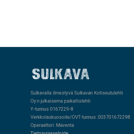
Sulkavalla ilmestyvä Sulkavan Kotiseutulehti
Oy:n julkaisema paikallislehti.
Y-tunnus 0167229-8
Verkkolaskuosoite/OVT-tunnus: 003701672298
Operaattori: Maventa
Tietosuojaseloste