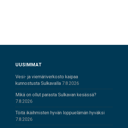
UUSIMMAT
Vesi- ja viemäriverkosto kaipaa
kunnostusta Sulkavalla
7.8.2026
Mikä on ollut parasta Sulkavan kesässä?
7.8.2026
Töitä ikäihmisten hyvän loppuelämän hyväksi
7.8.2026