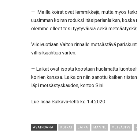
— Meillä koirat ovat lemmikkejä, mutta myös tark
uusimman koiran roduksi itäsiperianlaikan, koska 
olemme olleet tosi tyytyväisiä sekä metsästyskäytö
Viisivuotiaan Valton rinnalle metsästävä pariskunta
villisikajahteja varten.
— Laikat ovat isosta koostaan huolimatta luonteelt
koirien kanssa. Laika on niin sanottu kaiken riista
läpi metsästyskauden, kertoo Sini.
Lue lisää Sulkava-lehti ke 1.4.2020
AVAINSANAT
KOIRAT
LAIKA
MANNE
METSÄSTYS