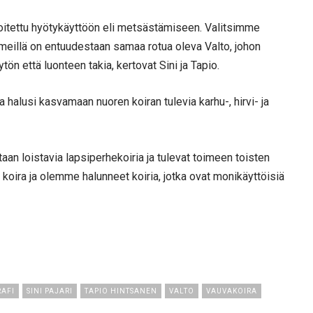
oitettu hyötykäyttöön eli metsästämiseen. Valitsimme
meillä on entuudestaan samaa rotua oleva Valto, johon
n että luonteen takia, kertovat Sini ja Tapio.
 halusi kasvamaan nuoren koiran tulevia karhu-, hirvi- ja
aan loistavia lapsiperhekoiria ja tulevat toimeen toisten
n koira ja olemme halunneet koiria, jotka ovat monikäyttöisiä
RAFI
SINI PAJARI
TAPIO HINTSANEN
VALTO
VAUVAKOIRA