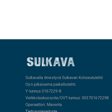
Sulkavalla ilmestyvä Sulkavan Kotiseutulehti
Oy:n julkaisema paikallislehti.
Y-tunnus 0167229-8
Verkkolaskuosoite/OVT-tunnus: 003701672298
Operaattori: Maventa
Tietosuojaseloste