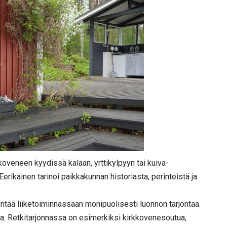
koveneen kyydissä kalaan, yrttikylpyyn tai kuiva-
erikäinen tarinoi paikkakunnan historiasta, perinteistä ja
yntää liiketoiminnassaan monipuolisesti luonnon tarjontaa.
sa. Retkitarjonnassa on esimerkiksi kirkkovenesoutua,