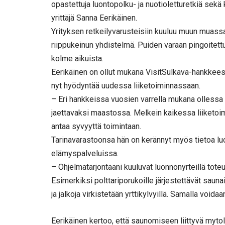
opastettuja luontopolku- ja nuotioletturetkiä sekä 
yrittäjä Sanna Eerikäinen.
Yrityksen retkeilyvarusteisiin kuuluu muun muassa 
riippukeinun yhdistelmä. Puiden varaan pingoitettu 
kolme aikuista.
Eerikäinen on ollut mukana VisitSulkava-hankkeess
nyt hyödyntää uudessa liiketoiminnassaan.
– Eri hankkeissa vuosien varrella mukana ollessa paik
jaettavaksi maastossa. Melkein kaikessa liiketoimi
antaa syvyyttä toimintaan.
Tarinavarastoonsa hän on kerännyt myös tietoa luo
elämyspalveluissa.
– Ohjelmatarjontaani kuuluvat luonnonyrteillä tote
Esimerkiksi polttariporukoille järjestettävät saunai
ja jalkoja virkistetään yrttikylvyillä. Samalla voidaa
Eerikäinen kertoo, että saunomiseen liittyvä mytol