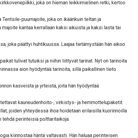
kirkkovenepilkki, joka on hieman leikkimielinen retki, kertoo
Tentsile-puumajoite, joka on ikäänkuin teltan ja
majoite kantaa kerrallaan kaksi aikuista ja kaksi lasta tai
a, joka päättyi huhtikuussa. Laajaa tietämystään hän aikoo
at tulivat tutuiksi ja niihin liittyvät tarinat. Nyt on tarinoita
nnassa aion hyödyntää tarinoita, sillä paikallinen tieto
nnon kasveista ja yrteistä, joita hän hyödyntää
utettavat kauneudenhoito-, virkistys- ja hemmottelupaketit.
llat, joiden yhteydessä ihoa hoidetaan erilaisilla kuorinnoilla
n tehdä perinteisiä polttaritaikoja.
ogia kiinnostaa häntä valtavasti. Hän haluaa perinteisen