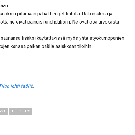
aan.
janoksia pitämään pahat henget loitolla. Uskomuksia ja
, jotta ne eivät painuisi unohduksiin. Ne ovat osa arvokasta
an saunansa lisäksi käytettävissä myös yhteistyökumppanien
ojen kanssa paikan päälle asiakkaan tiloihin.
Tilaa lehti täältä
.
AVA
UUSI YRITYS