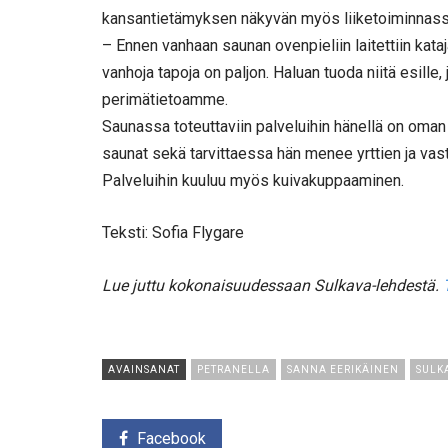
kansantietämyksen näkyvän myös liiketoiminnass
– Ennen vanhaan saunan ovenpieliin laitettiin kata
vanhoja tapoja on paljon. Haluan tuoda niitä esille
perimätietoamme.
Saunassa toteuttaviin palveluihin hänellä on om
saunat sekä tarvittaessa hän menee yrttien ja vast
Palveluihin kuuluu myös kuivakuppaaminen.
Teksti: Sofia Flygare
Lue juttu kokonaisuudessaan Sulkava-lehdestä.
AVAINSANAT
PETRANELLA
SANNA EERIKÄINEN
SULK
Facebook