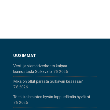
UUSIMMAT
Vesi- ja viemäriverkosto kaipaa
kunnostusta Sulkavalla
7.8.2026
Mikä on ollut parasta Sulkavan kesässä?
7.8.2026
Töitä ikäihmisten hyvän loppuelämän hyväksi
7.8.2026