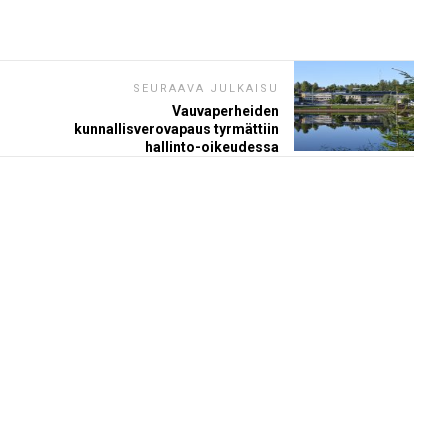
SEURAAVA JULKAISU
Vauvaperheiden
kunnallisverovapaus tyrmättiin
hallinto-oikeudessa