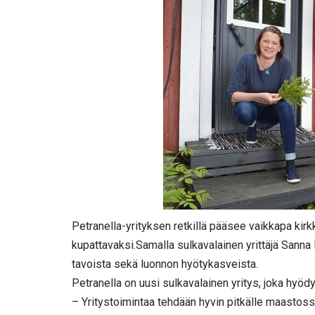
Petranella-yrityksen retkillä pääsee vaikkapa kirk
kupattavaksi.Samalla sulkavalainen yrittäjä Sanna E
tavoista sekä luonnon hyötykasveista.
Petranella on uusi sulkavalainen yritys, joka hyöd
– Yritystoimintaa tehdään hyvin pitkälle maastos