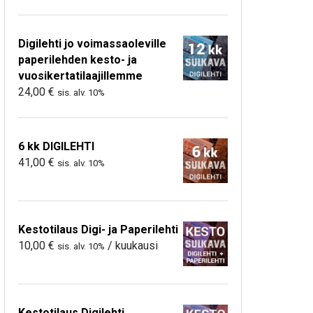
Digilehti jo voimassaoleville
paperilehden kesto- ja
vuosikertatilaajillemme
24,00
€
sis. alv. 10%
6 kk DIGILEHTI
41,00
€
sis. alv. 10%
Kestotilaus Digi- ja Paperilehti
10,00
€
/ kuukausi
sis. alv. 10%
Kestotilaus Digilehti