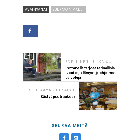
AVAINSANAT
SULKAVAN MALLI
EDELLINEN JULKAISU
Petranella tarjoaa tarinallisia
luonto-, elämys- ja ohjelma-
palveluja
SEURAAVA JULKAISU
Kästyöpuoti aukesi
SEURAA MEITÄ