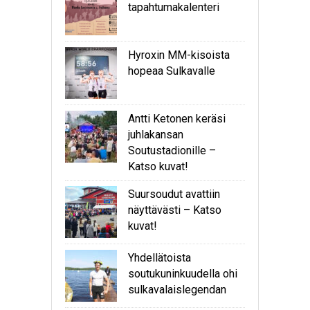
tapahtumakalenteri
Hyroxin MM-kisoista
hopeaa Sulkavalle
Antti Ketonen keräsi
juhlakansan
Soutustadionille –
Katso kuvat!
Suursoudut avattiin
näyttävästi – Katso
kuvat!
Yhdellätoista
soutukuninkuudella ohi
sulkavalaislegendan