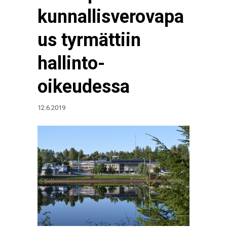
kunnallisverovapa
us tyrmättiin
hallinto-
oikeudessa
12.6.2019