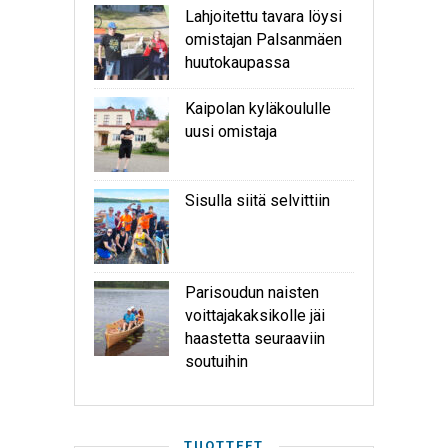
Lahjoitettu tavara löysi
omistajan Palsanmäen
huutokaupassa
Kaipolan kyläkoululle
uusi omistaja
Sisulla siitä selvittiin
Parisoudun naisten
voittajakaksikolle jäi
haastetta seuraaviin
soutuihin
TUOTTEET