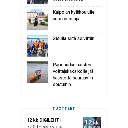
Kaipolan kyläkoululle
uusi omistaja
Sisulla siitä selvittiin
Parisoudun naisten
voittajakaksikolle jäi
haastetta seuraaviin
soutuihin
TUOTTEET
12 kk DIGILEHTI
72,00
€
sis. alv. 10%