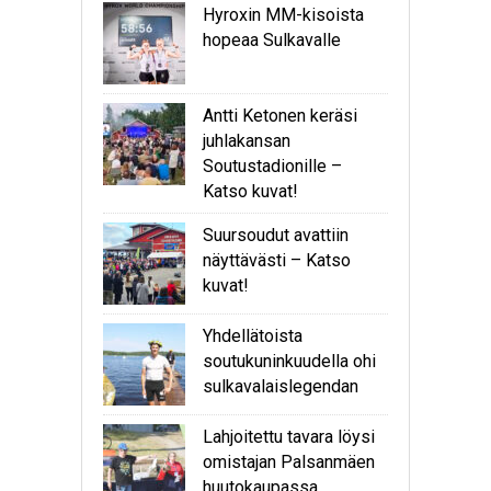
Hyroxin MM-kisoista
hopeaa Sulkavalle
Antti Ketonen keräsi
juhlakansan
Soutustadionille –
Katso kuvat!
Suursoudut avattiin
näyttävästi – Katso
kuvat!
Yhdellätoista
soutukuninkuudella ohi
sulkavalaislegendan
Lahjoitettu tavara löysi
omistajan Palsanmäen
huutokaupassa