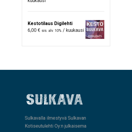
kuukausi
Kestotilaus Digilehti
6,00
€
/ kuukausi
sis. alv. 10%
Sulkavalla ilmestyvä Sulkavan
Kotiseutulehti Oy:n julkaisema