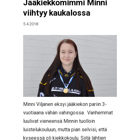
Jääkiekkomimmi Minni
viihtyy kaukalossa
5.4.2018
Minni Viljanen eksyi jääkiekon pariin 3-
vuotiaana vähän vahingossa. Vanhemmat
luulivat vieneensä Minnin tuolloin
luistelukouluun, mutta pian selvisi, että
kyseessä oli kiekkokoulu. Siitä lähtien