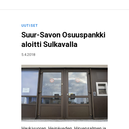
UUTISET
Suur-Savon Osuuspankki
aloitti Sulkavalla
5.4.2018
Haukivuoren, Heinäveden, Hirvensalmen ja